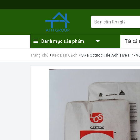
Danh mục sản phẩm
Tất cả
Trang chủ
Keo Dán Gạch
Sika Optiroc Tile Adhisive HP -