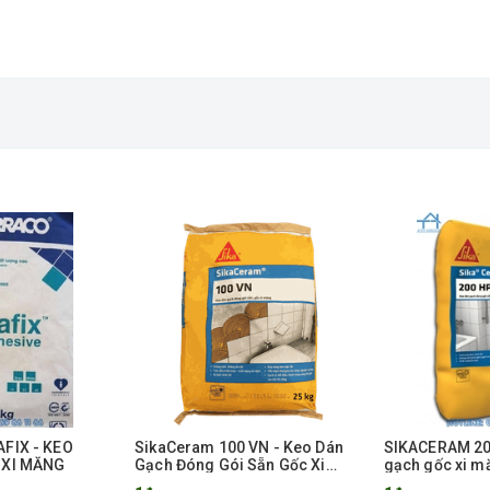
FIX - KEO
SikaCeram 100 VN - Keo Dán
SIKACERAM 20
 XI MĂNG
Gạch Đóng Gói Sẵn Gốc Xi
gạch gốc xi m
Măng