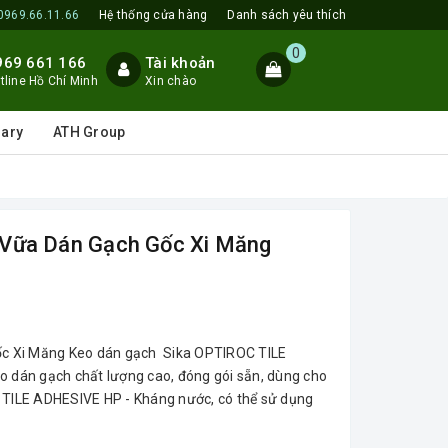
0969.66.11.66
Hệ thống cửa hàng
Danh sách yêu thích
0
969 661 166
Tài khoản
tline Hồ Chí Minh
Xin chào
lary
ATH Group
 - Vữa Dán Gạch Gốc Xi Măng
Gốc Xi Măng Keo dán gạch Sika OPTIROC TILE
dán gạch chất lượng cao, đóng gói sẵn, dùng cho
C TILE ADHESIVE HP - Kháng nước, có thể sử dụng