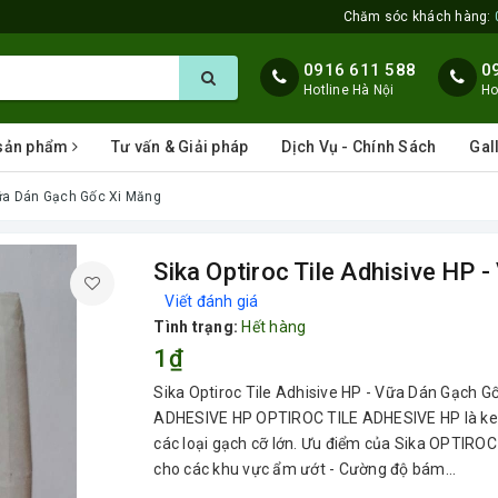
Chăm sóc khách hàng:
0916 611 588
0
Hotline Hà Nội
Ho
 sản phẩm
Tư vấn & Giải pháp
Dịch Vụ - Chính Sách
Gal
 Vữa Dán Gạch Gốc Xi Măng
Sika Optiroc Tile Adhisive HP
Viết đánh giá
Tình trạng:
Hết hàng
1₫
Sika Optiroc Tile Adhisive HP - Vữa Dán Gạch 
ADHESIVE HP OPTIROC TILE ADHESIVE HP là keo 
các loại gạch cỡ lớn. Ưu điểm của Sika OPTIRO
cho các khu vực ẩm ướt - Cường độ bám...