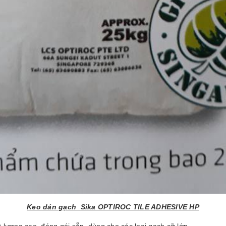
Keo dán gạch Sika OPTIROC TILE ADHESIVE HP