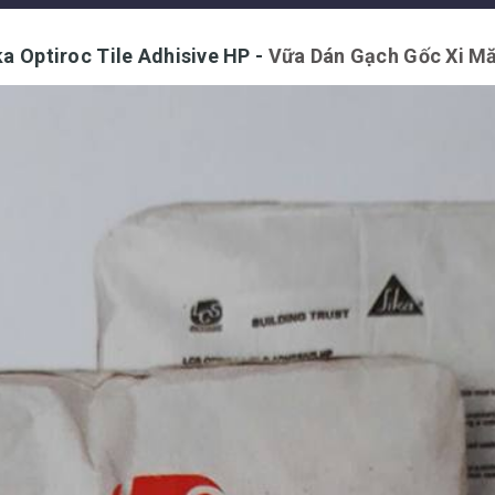
ka Optiroc Tile Adhisive HP -
Vữa Dán Gạch Gốc Xi M