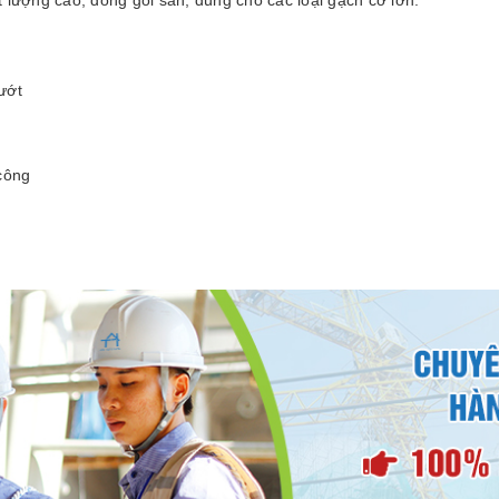
 lượng cao, đóng gói sẵn, dùng cho các loại gạch cỡ lớn.
ướt
công