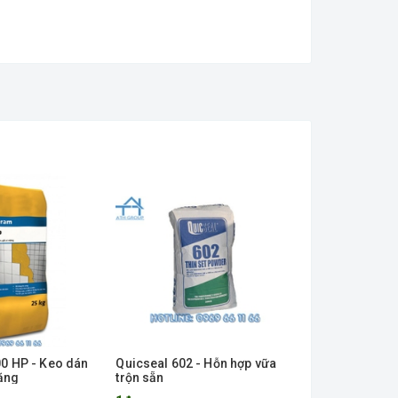
0 HP - Keo dán
Quicseal 602 - Hỗn hợp vữa
Quicseal 602
ăng
trộn sẵn
sẵn mác cao