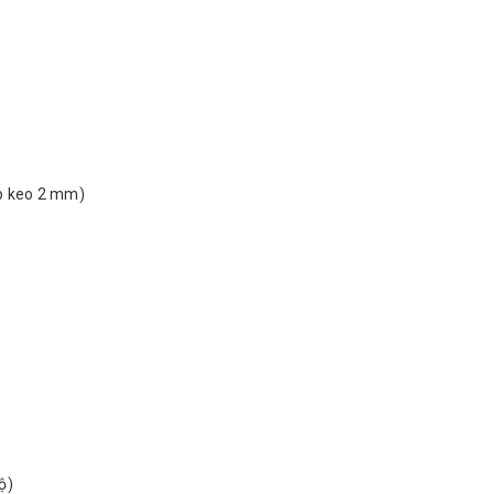
ớp keo 2 mm)
ộ)