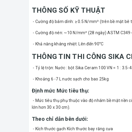
THÔNG SỐ KỸ THUẬT
- Cường độ bám dính: ≥ 0.5 N/mm² (trên bề mặt bê 
- Cường độ nén: ~10 N/mm² (28 ngày) ASTM C349
- Khả năng kháng nhiệt: Lên đến 90°C
THÔNG TIN THI CÔNG SIKA 
- Tỷ lệ trộn: Nước : bột Sika Ceram 100 VN = 1 : 3.5-4
- Khoảng 6 -7 L nước sạch cho bao 25kg
Định mức Mức tiêu thụ:
- Mức tiêu thụ phụ thuộc vào độ nhám bề mặt nền cũn
lớn hơn 30 x 30 cm).
Theo chỉ dẫn bên dưới:
- Kích thước gạch Kích thước bay răng cưa