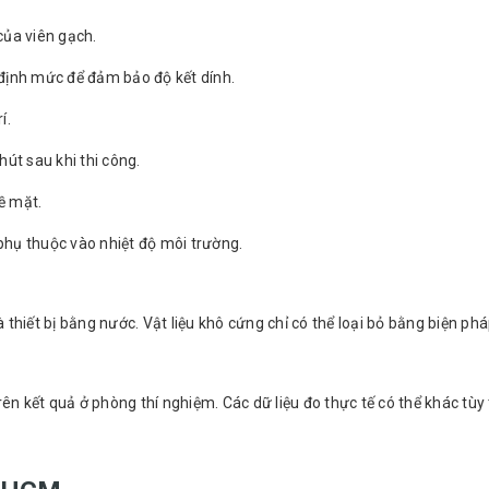
của viên gạch.
 định mức để đảm bảo độ kết dính.
í.
hút sau khi thi công.
ề mặt.
phụ thuộc vào nhiệt độ môi trường.
hiết bị bằng nước. Vật liệu khô cứng chỉ có thể loại bỏ bằng biện phá
trên kết quả ở phòng thí nghiệm. Các dữ liệu đo thực tế có thể khác tùy