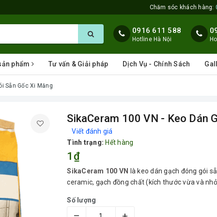
Chăm sóc khách hàng:
0916 611 588
0
Hotline Hà Nội
Ho
 sản phẩm
Tư vấn & Giải pháp
Dịch Vụ - Chính Sách
Gal
ói Sẵn Gốc Xi Măng
SikaCeram 100 VN - Keo Dán 
Viết đánh giá
Tình trạng:
Hết hàng
1₫
SikaCeram 100 VN
là keo dán gạch đóng gói sẵ
ceramic, gạch đồng chất (kích thước vừa và nhỏ
Số lượng
–
+