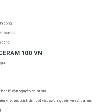
thi công
 khác nhau
i công
CERAM 100 VN
 gia
g bao bì còn nguyên chưa mở.
ện khô ráo, tránh ẩm ướt và bao bì nguyên vẹn chưa mở.
)