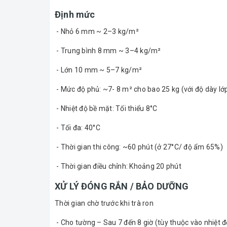
Định mức
- Nhỏ 6 mm ~ 2–3 kg/m²
- Trung bình 8 mm ~ 3–4 kg/m²
- Lớn 10 mm ~ 5–7 kg/m²
- Mức độ phủ: ~7- 8 m² cho bao 25 kg (với độ dày l
- Nhiệt độ bề mặt: Tối thiểu 8°C
- Tối đa: 40°C
- Thời gian thi công: ~60 phút (ở 27°C/ độ ẩm 65%)
- Thời gian điều chỉnh: Khoảng 20 phút
XỬ LÝ ĐÓNG RẮN / BẢO DƯỠNG
Thời gian chờ trước khi trà ron
- Cho tường – Sau 7 đến 8 giờ (tùy thuộc vào nhiệt đ