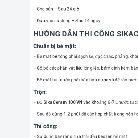
- Cho sàn – Sau 24 giờ
- Đưa vào sử dụng – Sau 14 ngày
HƯỚNG DẪN THI CÔNG SIKA
Chuẩn bị bề mặt:
- Bề mặt bê tông phải sạch sẽ, đặc chắc, phẳng, khô
- Gỡ bỏ các phần vật liệu lỏng lẻo, bám dính kèm bằ
- Bề mặt hút nước phải bão hòa nước và để ráo nước
Trộn:
- Đổ
SikaCeram 100 VN
vào khoảng 6-7 L nước sạch
- Sau đó dừng 1-2 phút để các hợp chất trong hỗn hợp
Thi công:
- Sử dụng bay răng cưa trải đều keo lên bề mặt.