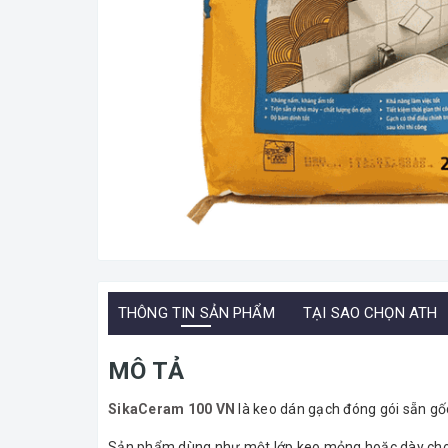
THÔNG TIN SẢN PHẨM
TẠI SAO CHỌN ATH
MÔ TẢ
SikaCeram 100 VN
là keo dán gạch đóng gói sẵn gố
Sản phẩm dùng như một lớp keo mỏng hoặc dày cho 