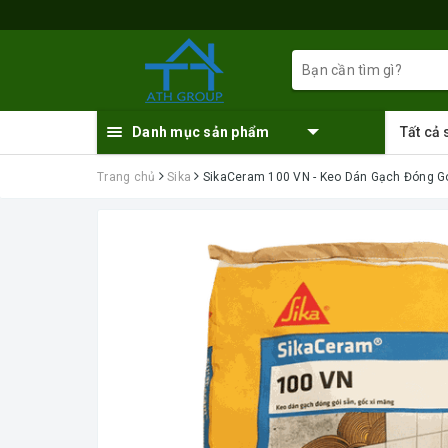
Danh mục sản phẩm
Tất cả
Trang chủ
Sika
SikaCeram 100 VN - Keo Dán Gạch Đóng G