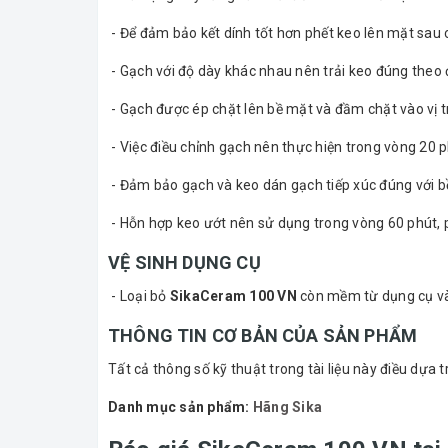
- Để đảm bảo kết dính tốt hơn phết keo lên mặt sau 
- Gạch với độ dày khác nhau nên trải keo đúng theo
- Gạch được ép chặt lên bề mặt và đầm chặt vào vị tr
- Việc điều chỉnh gạch nên thực hiện trong vòng 20 p
- Đảm bảo gạch và keo dán gạch tiếp xúc đúng với b
- Hỗn hợp keo ướt nên sử dụng trong vòng 60 phút, 
VỆ SINH DỤNG CỤ
- Loại bỏ
SikaCeram 100 VN
còn mềm từ dụng cụ và t
THÔNG TIN CƠ BẢN CỦA SẢN PHẨM
Tất cả thông số kỹ thuật trong tài liệu này điều dựa 
Danh mục sản phẩm:
Hãng Sika