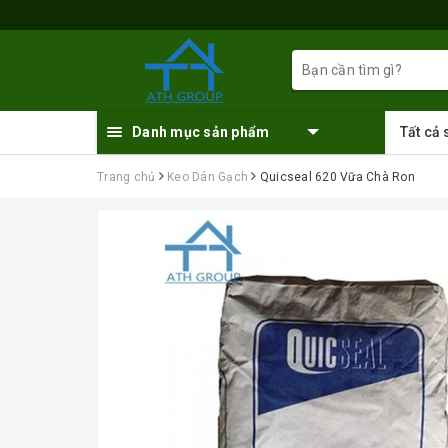
Danh mục sản phẩm
Tất cả
Trang chủ
Keo Dán Gạch
Quicseal 620 Vữa Chà Ron