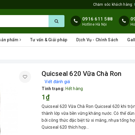
Chăm sóc khách hàng:
0916 611 588
0
Hotline Hà Nội
Ho
 sản phẩm
Tư vấn & Giải pháp
Dịch Vụ - Chính Sách
Gal
Quicseal 620 Vữa Chà Ron
Viết đánh giá
Tình trạng:
Hết hàng
1₫
Quicseal 620 Vữa Chà Ron Quicseal 620 khi trộ
thành lớp vữa bền vững kháng nước. Có thể dùn
bởi công thức đặc biệt từ xi măng, nhựa tổng hợ
Quicseal 620 thích hợp...