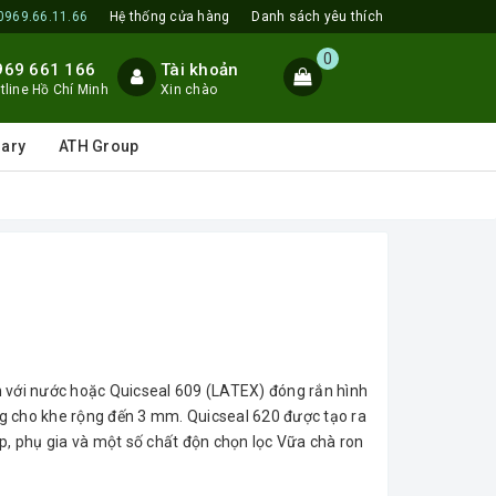
0969.66.11.66
Hệ thống cửa hàng
Danh sách yêu thích
0
969 661 166
Tài khoản
tline Hồ Chí Minh
Xin chào
lary
ATH Group
n với nước hoặc Quicseal 609 (LATEX) đóng rắn hình
g cho khe rộng đến 3 mm. Quicseal 620 được tạo ra
p, phụ gia và một số chất độn chọn lọc Vữa chà ron