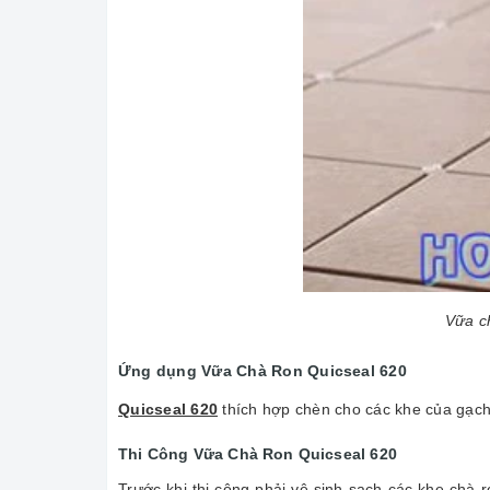
Vữa c
Ứng dụng Vữa Chà Ron Quicseal 620
Quicseal 620
thích hợp chèn cho các khe của gạch
Thi Công Vữa Chà Ron Quicseal 620
Trước khi thi công phải vệ sinh sạch các khe chà