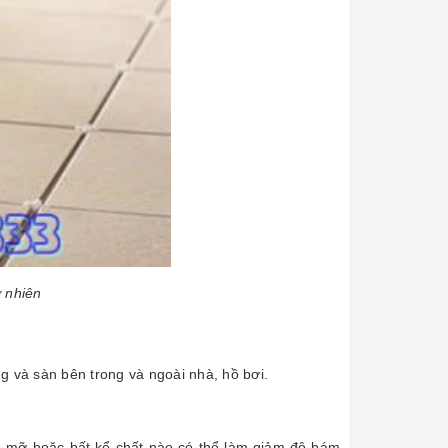
 nhiên
 và sàn bên trong và ngoài nhà, hồ bơi.
ầu mỡ hoặc bất kể chất nào có thể làm giảm độ bám