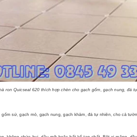
hà ron Quicseal 620 thích hợp chèn cho gạch gốm, gạch nung, đá tự
 gốm sứ, gạch mỏ, gạch nung, gạch khảm, đá tự nhiên, cho cả tường
 ron, không chứa bụi, dầu mỡ hoặc bất kể tạp chất. Bột xi măng, d