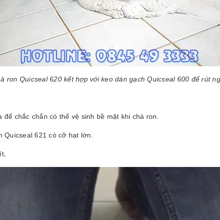
 ron Quicseal 620 kết hợp với keo dán gạch Quicseal 600 để rút ngắ
ra để chắc chắn có thể vệ sinh bề mặt khi chà ron.
Quicseal 621 có cỡ hạt lớn.
ít,