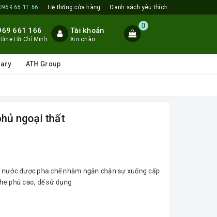
0969.66.11.66
Hệ thống cửa hàng
Danh sách yêu thích
0
969 661 166
Tài khoản
tline Hồ Chí Minh
Xin chào
lary
ATH Group
ủ ngoại thất
c nước được pha chế nhằm ngăn chặn sự xuống cấp
he phủ cao, dể sử dụng