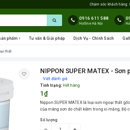
Chăm sóc khách hàng:
0916 611 588
0
Hotline Hà Nội
Ho
 sản phẩm
Tư vấn & Giải pháp
Dịch Vụ - Chính Sách
Gal
ại thất
NIPPON SUPER MATEX - Sơn ph
Viết đánh giá
Tình trạng:
Hết hàng
1₫
Nippon SUPER MATEX là loại sơn ngoại thất gố
của màng sơn do chất kiềm trong xi-măng, Độ c
Số lượng
–
+