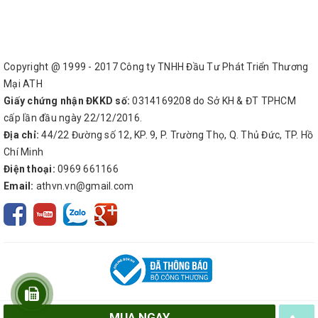
Copyright @ 1999 - 2017 Công ty TNHH Đầu Tư Phát Triển Thương
Mại ATH
Giấy chứng nhận ĐKKD số:
0314169208 do Sở KH & ĐT TPHCM
cấp lần đầu ngày 22/12/2016.
Địa chỉ:
44/22 Đường số 12, KP. 9, P. Trường Thọ, Q. Thủ Đức, TP. Hồ
Chí Minh
Điện thoại:
0969 661166
Email:
athvn.vn@gmail.com
MUA NGAY
© Bản quyền thuộc về
Công ty TNHH Đầu Tư Phát Triển Thương Mại ATH