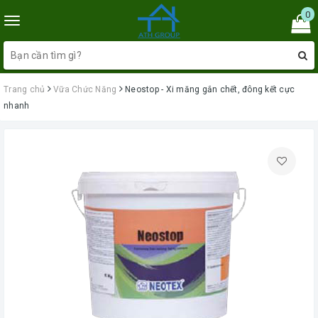
0
Toggle
navigation
Trang chủ
Vữa Chức Năng
Neostop - Xi măng gắn chết, đông kết cực
nhanh