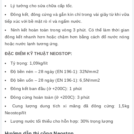
Lý tưởng cho sửa chữa cấp tốc.
Đông kết, đông cứng và gắn kín chỉ trong vài giây từ khi vữa
tiếp xúc với bề mặt rò rỉ và ngấm nước.
Ninh kết hoàn toàn trong vòng 3 phút. Có thể làm thời gian
đông kết nhanh hơn hoặc chậm hơn bằng cách đổ nước nóng
hoặc nước lạnh tương ứng.
ĐẶC ĐIỂM KỸ THUẬT NEOSTOP
:
Tỷ trọng: 1,09kg/lít
Độ bền nén – 28 ngày (EN 196-1): 32N/mm2
Độ bền uốn – 28 ngày (EN 196-1): 6,5N/mm2
Đông kết ban đầu (ở +200C): 1 phút
Đông cứng hoàn toàn (ở +200C): 3 phút
Cung lượng dung tích xi măng đã đông cứng: 1,5kg
Neostop/lít
Lượng nước tối thiểu cho hỗn hợp: 30% trọng lượng
Hướng dẫn thi công Neostop