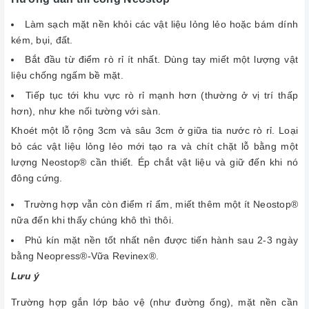
Làm sạch mặt nền khỏi các vật liệu lỏng lẻo hoặc bám dính
kém, bụi, đất.
Bắt đầu từ điểm rò rỉ ít nhất. Dùng tay miết một lượng vật
liệu chống ngấm bề mặt.
Tiếp tục tới khu vực rò rỉ mạnh hơn (thường ở vị trí thấp
hơn), như khe nối tường với sàn.
Khoét một lỗ rộng 3cm và sâu 3cm ở giữa tia nước rò rỉ. Loại
bỏ các vật liệu lỏng lẻo mới tạo ra và chít chặt lỗ bằng một
lượng Neostop® cần thiết. Ép chắt vật liệu và giữ đến khi nó
đông cứng.
Trường hợp vẫn còn điểm rỉ ẩm, miết thêm một ít Neostop®
nữa đến khi thấy chúng khô thì thôi.
Phủ kín mặt nền tốt nhất nên được tiến hành sau 2-3 ngày
bằng Neopress®-Vữa Revinex®.
Lưu ý
Trường hợp gắn lớp bảo vệ (như đường ống), mặt nền cần