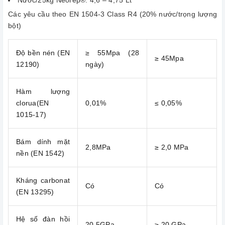
Các yêu cầu theo EN 1504-3 Class R4 (20% nước/trọng lượng
bột)
Độ bền nén (ΕΝ
≥ 55Mpa (28
≥ 45Mpa
12190)
ngày)
Hàm lượng
clorua(EN
0,01%
≤ 0,05%
1015-17)
Bám dính mặt
2,8MPa
≥ 2,0 MPa
nền (ΕΝ 1542)
Kháng carbonat
Có
Có
(ΕΝ 13295)
Hệ số đàn hồi
20,5GPa
≥ 20 GPa