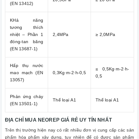
(ΕΝ 13412)
KHả năng
tương thích
nhiệt – Phần 1
2,4MPa
≥ 2,0MPa
đóng-tan băng
(ΕΝ 13687-1)
Hấp thụ nước
≤ 0,5Kg∙m-2∙h-
mao mạch (ΕΝ
0,3Kg∙m-2∙h-0,5
0,5
13057)
Phản ứng cháy
Thể loại Α1
Thể loại Α1
(ΕΝ 13501-1)
ĐỊA CHỈ MUA NEOREP GIÁ RẺ UY TÍN NHẤT
Trên thị trường hiện nay có rất nhiều đơn vị cung cấp các sản
phẩm hóa phẩm xây dựng, tuy nhiên để có được sản phẩm