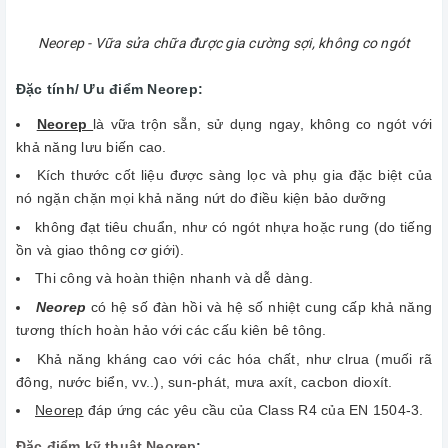
Neorep - Vữa sửa chữa được gia cường sợi, không co ngót
Đặc tính/ Ưu điểm Neorep:
Neorep
là vữa trộn sẵn, sử dụng ngay, không co ngót với
khả năng lưu biến cao.
Kích thước cốt liệu được sàng lọc và phụ gia đặc biệt của
nó ngặn chặn mọi khả năng nứt do điều kiện bảo dưỡng
không đạt tiêu chuẩn, như có ngót nhựa hoặc rung (do tiếng
ồn và giao thông cơ giới).
Thi công và hoàn thiện nhanh và dễ dàng.
Neorep
có hệ số đàn hồi và hệ số nhiệt cung cấp khả năng
tương thích hoàn hảo với các cấu kiên bê tông.
Khả năng kháng cao với các hóa chất, như clrua (muối rã
đông, nước biển, vv..), sun-phát, mưa axít, cacbon dioxít.
Neorep
đáp ứng các yêu cầu của Class R4 của EN 1504-3.
Đặc điểm kỹ thuật Neorep
: