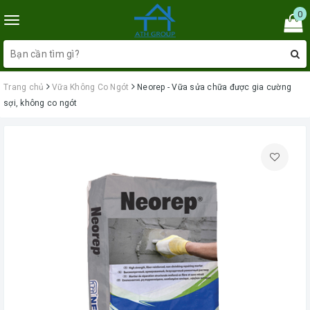
0
Toggle
navigation
Trang chủ
Vữa Không Co Ngót
Neorep - Vữa sửa chữa được gia cường
sợi, không co ngót