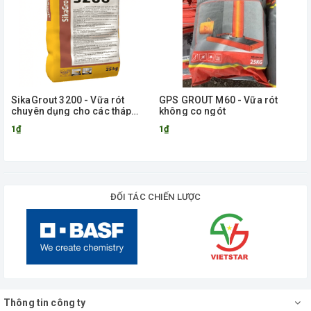
SikaGrout 3200 - Vữa rót
GPS GROUT M60 - Vữa rót
chuyên dụng cho các tháp
không co ngót
điện gió
1₫
1₫
ĐỐI TÁC CHIẾN LƯỢC
Thông tin công ty