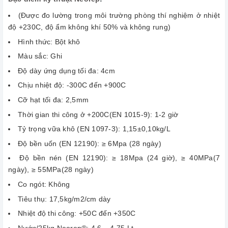
(Được đo lường trong môi trường phòng thí nghiệm ở nhiệt
độ +230C, độ ẩm không khí 50% và không rung)
Hình thức: Bột khô
Màu sắc: Ghi
Độ dày ứng dụng tối đa: 4cm
Chịu nhiệt độ: -300C đến +900C
Cỡ hạt tối đa: 2,5mm
Thời gian thi công ở +200C(EN 1015-9): 1-2 giờ
Tỷ trọng vữa khô (ΕΝ 1097-3): 1,15±0,10kg/L
Độ bền uốn (ΕΝ 12190): ≥ 6Mpa (28 ngày)
Độ bền nén (ΕΝ 12190): ≥ 18Mpa (24 giờ), ≥ 40MPa(7
ngày), ≥ 55MPa(28 ngày)
Co ngót: Không
Tiêu thụ: 17,5kg/m2/cm dày
Nhiệt độ thi công: +50C đến +350C
Nước/25kg Neorep®: 4,6 – 4,75 Lt