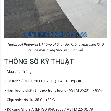
Neoproof Polyurea L
không phồng rộp, không xuất hiện lỗ rỗ
trên bề mặt trong thời gian ninh kết.
THÔNG SỐ KỸ THUẬT
- Màu sắc: Trắng
- Tỷ trọng (EN ISO 2811-1:2011): 1.4 - 1.5 kg / lít
- Hàm lượng chất rắn theo trọng lượng (ASTM D5201) > 85%
- Chịu nhiệt độ từ; -35
C - +80
C
o
o
- Độ cứng Shore A (EN ISO 868: 2003 / ASTM 2240): 78