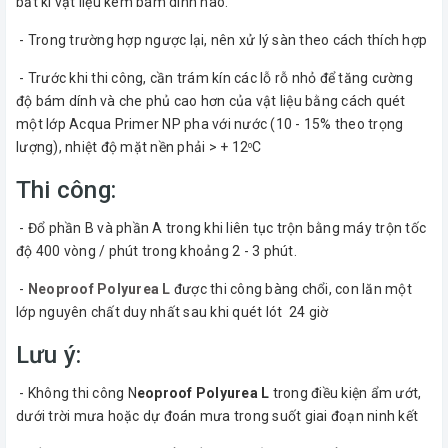
bất kì vật liệu kém bám dính nào.
- Trong trường hợp ngược lại, nên xử lý sàn theo cách thích hợp
- Trước khi thi công, cần trám kín các lỗ rỗ nhỏ để tăng cường
độ bám dính và che phủ cao hơn của vật liệu bằng cách quét
một lớp Acqua Primer NP pha với nước (10 - 15% theo trọng
lượng), nhiệt độ mặt nền phải > + 12
C
o
Thi công:
- Đổ phần B và phần A trong khi liên tục trộn bằng máy trộn tốc
độ 400 vòng / phút trong khoảng 2 - 3 phút.
-
Neoproof Polyurea
L
được thi công bàng chổi, con lăn một
lớp nguyên chất duy nhất sau khi quét lót 24 giờ
Lưu ý:
- Không thi công N
eoproof Polyurea L
trong điều kiện ẩm ướt,
dưới trời mưa hoặc dự đoán mưa trong suốt giai đoạn ninh kết