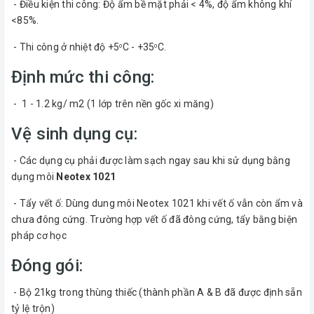
- Điều kiện thi công: Độ ẩm bề mặt phải < 4%, độ ẩm không khí
<85%.
- Thi công ở nhiệt độ +5
C - +35
C.
o
o
Định mức thi công:
- 1 - 1.2 kg/ m2 (1 lớp trên nền gốc xi măng)
Vệ sinh dụng cụ:
- Các dụng cụ phải được làm sạch ngay sau khi sử dụng bằng
dụng môi
Neotex 1021
- Tẩy vết ố: Dùng dung môi Neotex 1021 khi vết ố vẫn còn ẩm và
chưa đông cứng. Trường hợp vết ố đã đông cứng, tẩy bằng biện
pháp cơ học
Đóng gói:
- Bộ 21kg trong thùng thiếc (thành phần A & B đã được định sẵn
tỷ lệ trộn)