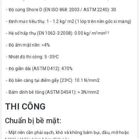
- Độ cứng Shore D (EN ISO 868: 2003 / ASTM 2240): 30
- Định mức tiêu thụ: 1 - 1.2 kg/ m2 (1 lớp trên nền gốc xi măng)
- Hệ số hấp thụ (EN 1062-3:2008): 0.00 kg/ m
min
2
0.5
- Độ ẩm mặt nền: <4%
- Nhiệt độ thi công: 5 -35
C
o
- Độ giãn dài (ASTM D412): 470%
- Độ bền căng tại điểm gãy (23
C): 10.1 N/mm2
o
- Bám dính bê tông (ASTM D4541): > 3N/mm2
THI CÔNG
Chuẩn bị bề mặt:
- Mặt nền cần phải sạch, khô và không bám bụi, dầu, mỡ hoặc