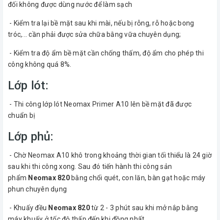
đối không được dùng nước để làm sạch
- Kiểm tra lại bề mặt sau khi mài, nếu bị rỗng, rỗ hoặc bong
tróc,... cần phải được sửa chữa bằng vữa chuyên dụng;
- Kiểm tra độ ẩm bề mặt cần chống thấm, độ ẩm cho phép thi
công không quá 8%.
Lớp lót:
- Thi công lớp lót Neomax Primer A10 lên bề mặt đã được
chuẩn bị
Lớp phủ:
- Chờ Neomax A10 khô trong khoảng thời gian tối thiểu là 24 giờ
sau khi thi công xong. Sau đó tiến hành thi công sản
phẩm
Neomax 820
bằng chổi quét, con lăn, bàn gạt hoặc máy
phun chuyên dụng
- Khuấy đều
Neomax 820
từ 2 - 3 phút sau khi mở nắp bằng
máy khuấy ở tốc độ thấp đến khi đồng nhất.