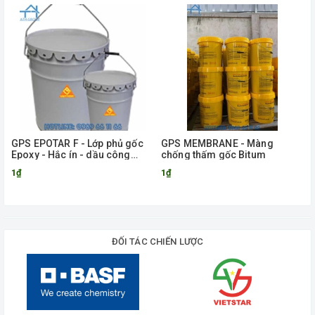
GPS EPOTAR F - Lớp phủ gốc
GPS MEMBRANE - Màng
Epoxy - Hắc ín - dầu công
chống thấm gốc Bitum
nghệ cao
1₫
1₫
ĐỐI TÁC CHIẾN LƯỢC