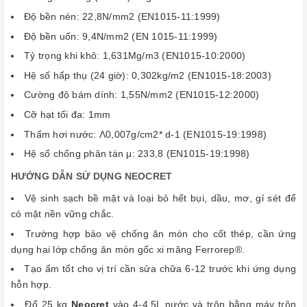
Độ bền nén: 22,8N/mm2 (EN1015-11:1999)
Độ bền uốn: 9,4N/mm2 (EN 1015-11:1999)
Tỷ trọng khi khô: 1,631Mg/m3 (EN1015-10:2000)
Hệ số hấp thụ (24 giờ): 0,302kg/m2 (EN1015-18:2003)
Cường độ bám dính: 1,55N/mm2 (EN1015-12:2000)
Cỡ hạt tối đa: 1mm
Thấm hơi nước: Λ0,007g/cm2* d-1 (EN1015-19:1998)
Hệ số chống phân tán μ: 233,8 (EN1015-19:1998)
HƯỚNG DẪN SỬ DỤNG NEOCRET
Vệ sinh sạch bề mặt và loại bỏ hết bụi, dầu, mơ, gỉ sét để
có mặt nền vững chắc.
Trường hợp bảo vệ chống ăn mòn cho cốt thép, cần ứng
dụng hai lớp chống ăn mòn gốc xi măng Ferrorep®.
Tạo ẩm tốt cho vị trí cần sửa chữa 6-12 trước khi ứng dụng
hỗn hợp.
Đổ 25 kg
Neocret
vào 4-4,5L nước và trộn bằng máy trộn