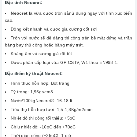
Đặc tính Neocret:
Neocret
là vữa được trộn sắnử dụng ngay với tính xúc biến
cao.
Đông kết nhanh và được gia cường cốt sợi
Trộn với nước sẽ dễ dàng thi công trên bề mặt đứng và trần
bằng bay thủ công hoặc bằng máy trát.
Kháng ẩm và sương giá rất tốt.
Được phân cấp loại vữa GP CS IV, W1 theo ΕΝ998-1.
Đặc điểm kỹ thuật Neocret:
Hình thức hỗn hợp: Bột trắng
Tỷ trọng: 1,95gr/cm3
Nước/100kgNeocret®: 16-18 lt
Tiêu thụ hỗn hợp tươi: 1,5-1,8Kg/m2/mm
Nhiệt độ thi công tối thiểu: +5oC
Chịu nhiệt độ: -10oC đến +70oC
Thời gian sống (+25oC): 1 giờ