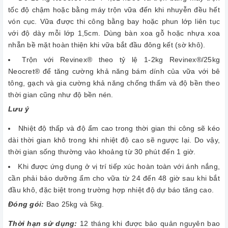
tốc độ chậm hoặc bằng máy trộn vữa đến khi nhuyễn đều hết
vón cục. Vữa được thi công bằng bay hoặc phun lớp liên tục
với độ dày mỗi lớp 1,5cm. Dùng bàn xoa gỗ hoặc nhựa xoa
nhẵn bề mặt hoàn thiện khi vữa bắt đầu đông kết (sờ khô).
Trộn với Revinex® theo tỷ lệ 1-2kg Revinex®/25kg
Neocret® để tăng cường khả năng bám dính của vữa với bê
tông, gạch và gia cường khả năng chống thấm và độ bền theo
thời gian cũng như độ bền nén.
Lưu ý
Nhiệt độ thấp và độ ẩm cao trong thời gian thi công sẽ kéo
dài thời gian khô trong khi nhiệt độ cao sẽ ngược lại. Do vậy,
thời gian sống thường vào khoảng từ 30 phút đến 1 giờ.
Khi được ứng dụng ở vị trí tiếp xúc hoàn toàn với ánh nắng,
cần phải bảo dưỡng ẩm cho vữa từ 24 đến 48 giờ sau khi bắt
đầu khô, đặc biệt trong trường hợp nhiệt độ dự báo tăng cao.
Đóng gói:
Bao 25kg và 5kg.
Thời hạn sử dụng:
12 tháng khi được bảo quản nguyên bao