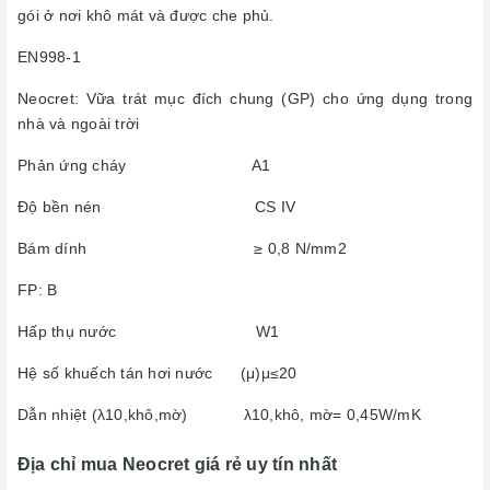
gói ở nơi khô mát và được che phủ.
EN998-1
Neocret: Vữa trát mục đích chung (GP) cho ứng dụng trong
nhà và ngoài trời
Phản ứng cháy Α1
Độ bền nén CS IV
Bám dính ≥ 0,8 N/mm2
FP: B
Hấp thụ nước W1
Hệ số khuếch tán hơi nước (μ)μ≤20
Dẫn nhiệt (λ10,khô,mờ) λ10,khô, mờ= 0,45W/mK
Địa chỉ mua Neocret giá rẻ uy tín nhất