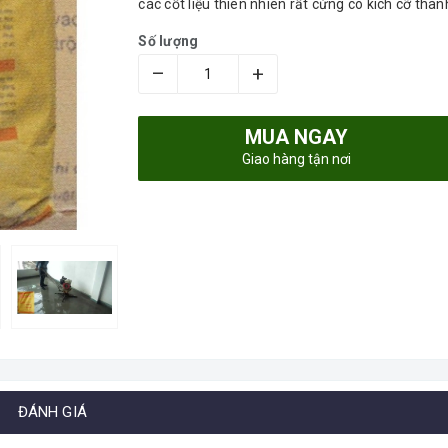
các cốt liệu thiên nhiên rất cứng có kích cỡ th
Số lượng
–
+
MUA NGAY
Giao hàng tận nơi
ĐÁNH GIÁ