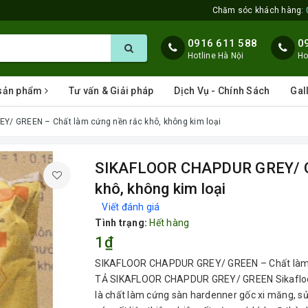
Chăm sóc khách hàng:
0916 611 588
0
Hotline Hà Nội
Ho
 sản phẩm
Tư vấn & Giải pháp
Dịch Vụ - Chính Sách
Gal
/ GREEN – Chất làm cứng nền rắc khô, không kim loại
SIKAFLOOR CHAPDUR GREY/ GR
khô, không kim loại
Viết đánh giá
Tình trạng:
Hết hàng
1₫
SIKAFLOOR CHAPDUR GREY/ GREEN – Chất làm c
TẢ SIKAFLOOR CHAPDUR GREY/ GREEN Sikafloo
là chất làm cứng sàn hardenner gốc xi măng, s