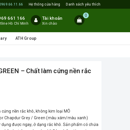
0969.66.11.66
Hệ thống cửa hàng
Danh sách yêu thích
0
969 661 166
Tài khoản
tline Hồ Chí Minh
Xin chào
lary
ATH Group
EEN – Chất làm cứng nền rắc
ứng nền rắc khô, không kim loại MÔ
r Chapdur Grey / Green (màu xám/màu xanh)
ử dụng được ngay, ở dạng rắc khô. Sản phẩm có chứa