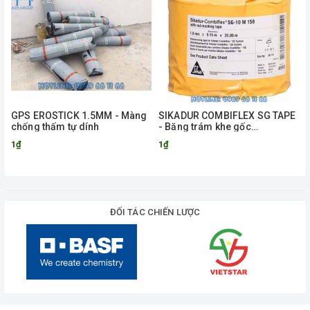
GPS EROSTICK 1.5MM - Màng
SIKADUR COMBIFLEX SG TAPE
chống thấm tự dính
- Băng trám khe gốc
Polyolefin cải tiến
1₫
1₫
ĐỐI TÁC CHIẾN LƯỢC