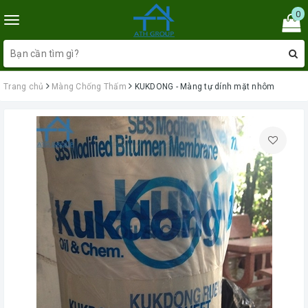
0
Toggle
navigation
Trang chủ
Màng Chống Thấm
KUKDONG - Màng tự dính mặt nhôm