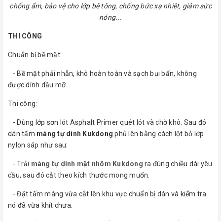
chống ẩm, bảo vệ cho lớp bê tông, chống bức xạ nhiệt, giảm sức
nóng...
THI CÔNG
Chuẩn bị bề mặt:
- Bề mặt phải nhẵn, khô hoàn toàn và sạch bụi bẩn, không
được dính dầu mỡ…
Thi công:
- Dùng lớp sơn lót Asphalt Primer quét lót và chờ khô. Sau đó
dán tấm
màng tự dính Kukdong
phủ lên bằng cách lột bỏ lớp
nylon sáp như sau:
- Trải
màng tự dính mặt nhôm Kukdong
ra đúng chiều dài yêu
cầu, sau đó cắt theo kích thước mong muốn.
- Đặt tấm màng vừa cắt lên khu vực chuẩn bị dán và kiểm tra
nó đã vừa khít chưa.