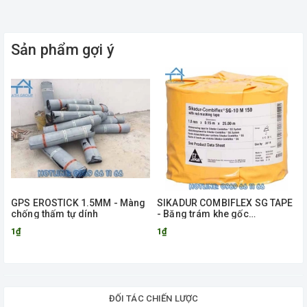
Sản phẩm gợi ý
GPS EROSTICK 1.5MM - Màng
SIKADUR COMBIFLEX SG TAPE
chống thấm tự dính
- Băng trám khe gốc
Polyolefin cải tiến
1₫
1₫
ĐỐI TÁC CHIẾN LƯỢC