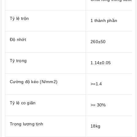
Tỷ lệ trộn
1 thành phần
Độ nhớt
260±50
Tỷ trọng
1.14±0.05
Cường độ kéo (N/mm2)
>=1.4
Tỷ lệ co giãn
>= 30%
Trọng lượng tịnh
18kg