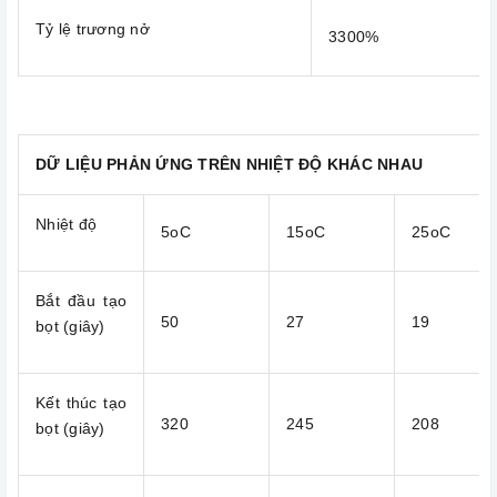
Tỷ lệ trương nở
3300%
DỮ LIỆU PHẢN ỨNG TRÊN NHIỆT ĐỘ KHÁC NHAU
Nhiệt độ
5oC
15oC
25oC
Bắt đầu tạo
50
27
19
bọt (giây)
Kết thúc tạo
320
245
208
bọt (giây)