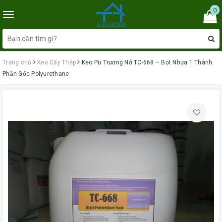
0
Toggle
navigation
Trang chủ
Keo Cấy Thép
Keo Pu Trương Nở TC-668 – Bọt Nhựa 1 Thành
Phần Gốc Polyurethane