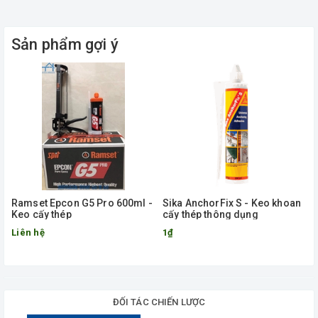
Sản phẩm gợi ý
Ramset Epcon G5 Pro 600ml -
Sika AnchorFix S - Keo khoan
Keo cấy thép
cấy thép thông dụng
Liên hệ
1₫
ĐỐI TÁC CHIẾN LƯỢC