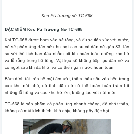
Keo PU trương nở TC 668
ĐẶC ĐIỂM Keo Pu Trương Nở TC-668
Khi TC-668 được bơm vào bê tông, và được tiếp xúc với nước,
nó sẽ phản ứng dãn nở như bọt cao su và dãn nở gấp 33 lần
so với thể tích ban đầu nhằm bít kín hoàn toàn những khe hở
và lỗ rỗng trong bê tông. Vật liệu sẽ không tiếp tục dãn nở và
co ngót sau khi đã khô, và có thể ngăn nước hoàn toàn.
Bám dính tốt trên bề mặt ẩm ướt, thẩm thấu sâu vào bên trong
các khe nứt nhỏ, có tính dãn nở có thể hoàn toàn trám bít
những lỗ hổng và các khe hở lớn, không tạo vết nứt mới.
TC-668 là sản phẩm có phản ứng nhanh chóng, độ nhớt thấp,
không có mùi kích thích khó chịu, không gây độc hại.