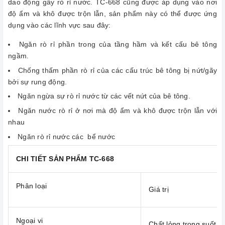
dao động gây rò rỉ nước. TC-668 cũng được áp dụng vào nơi
độ ẩm và khô được trộn lẫn, sản phẩm này có thể được ứng
dụng vào các lĩnh vực sau đây:
Ngăn rò rỉ phần trong của tầng hầm và kết cấu bê tông
ngầm.
Chống thấm phần rò rỉ của các cấu trúc bê tông bị nứt/gãy
bởi sự rung động.
Ngăn ngừa sự rò rỉ nước từ các vết nứt của bê tông.
Ngăn nước rò rỉ ở nơi mà độ ẩm và khô được trộn lẫn với
nhau
Ngăn rò rỉ nước các bể nước
CHI TIẾT SẢN PHẨM TC-668
Phân loại
Giá trị
Ngoại vi
Chất lỏng trong suốt 