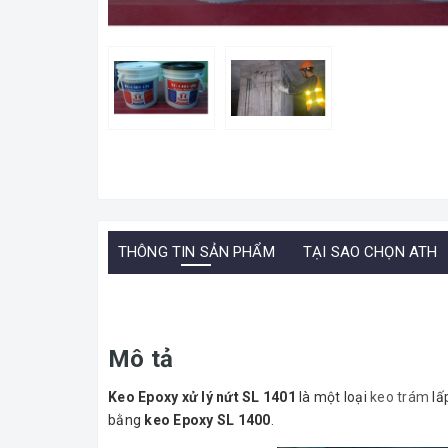
THÔNG TIN SẢN PHẨM
TẠI SAO CHỌN ATH
Mô tả
Keo Epoxy xử lý nứt SL 1401
là một loại
keo trám
lấ
bằng
keo Epoxy SL 1400
.