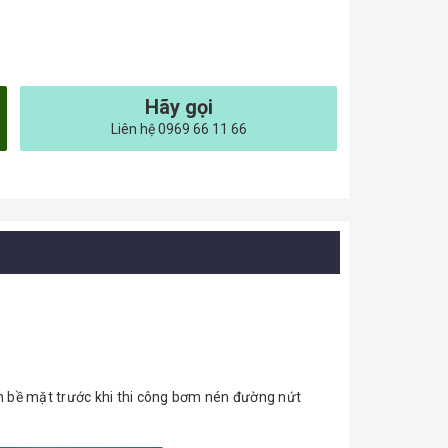
Hãy gọi
Liên hệ 0969 66 11 66
ín bề mặt trước khi thi công bơm nén đường nứt