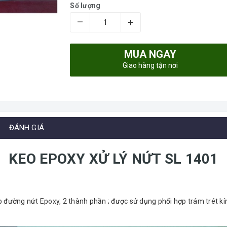
Số lượng
–
+
MUA NGAY
Giao hàng tận nơi
ĐÁNH GIÁ
KEO EPOXY XỬ LÝ NỨT SL 1401
p đường nứt Epoxy, 2 thành phần ; được sử dụng phối hợp trám trét k