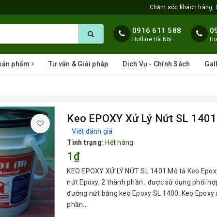
Chăm sóc khách hàng:
0916 611 588
0
Hotline Hà Nội
Ho
 sản phẩm
Tư vấn & Giải pháp
Dịch Vụ - Chính Sách
Gal
Keo EPOXY Xử Lý Nứt SL 1401
Viết đánh giá
Tình trạng:
Hết hàng
1₫
KEO EPOXY XỬ LÝ NỨT SL 1401 Mô tả Keo Epoxy x
nứt Epoxy, 2 thành phần ; được sử dụng phối hợp
đường nứt bằng keo Epoxy SL 1400. Keo Epoxy xử
phần...