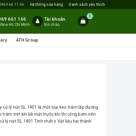
0969.66.11.66
Hệ thống cửa hàng
Danh sách yêu thích
0
969 661 166
Tài khoản
tline Hồ Chí Minh
Xin chào
lary
ATH Group
ử lý nứt SL 1401 là một loại keo trám lấp đường
 trám trét kín bề mặt trước khi thi công bơm nén
 lý nứt SL 1401 Tính chất o Vật liệu hai thành