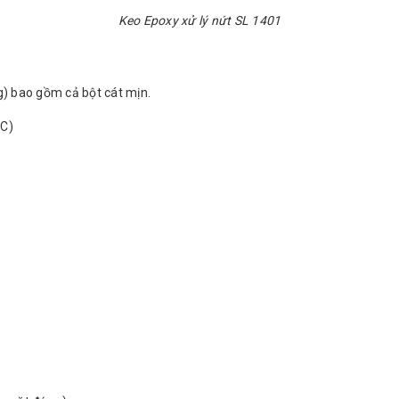
Keo Epoxy xử lý nứt SL 1401
g) bao gồm cả bột cát mịn.
oC)