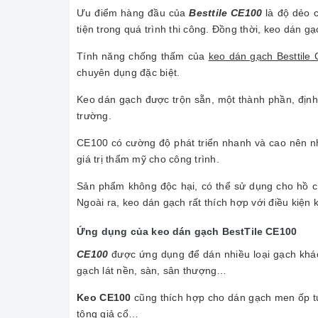
Ưu điểm hàng đầu của
Besttile CE100
là độ dẻo c
tiện trong quá trình thi công. Đồng thời, keo dán 
Tính năng chống thấm của
keo dán gạch Besttile
chuyên dụng đặc biệt.
Keo dán gạch được trộn sẵn, một thành phần, định 
trường.
CE100 có cường độ phát triển nhanh và cao nên nhà
giá trị thẩm mỹ cho công trình.
Sản phẩm không độc hại, có thể sử dụng cho hồ c
Ngoài ra, keo dán gạch rất thích hợp với điều kiện 
Ứng dụng của keo dán gạch BestTile CE100
CE100
được ứng dụng để dán nhiều loại gạch khác
gạch lát nền, sàn, sân thượng…
Keo CE100
cũng thích hợp cho dán gạch men ốp tư
tông giả cổ…