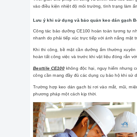
vào điều kiện nhiệt độ môi trường, tình trạng làm
Lưu ý khi sử dụng và bảo quản keo dán gạch B
Công tác bảo dưỡng CE100 hoàn toàn tương tự như
nhanh do phải tiếp xúc trực tiếp với ánh nắng mặt
Khi thi công, bề mặt cần dưỡng ẩm thường xuyên v
hoàn tất công việc và trước khi vật liệu đóng rắn v
Besttile CE100
không độc hại, nguy hiểm nhưng có
công cần mang đầy đủ các dụng cụ bảo hộ khi sử d
Trường hợp keo dán gạch bị rơi vào mắt, mũi, miệ
phương pháp một cách kịp thời.