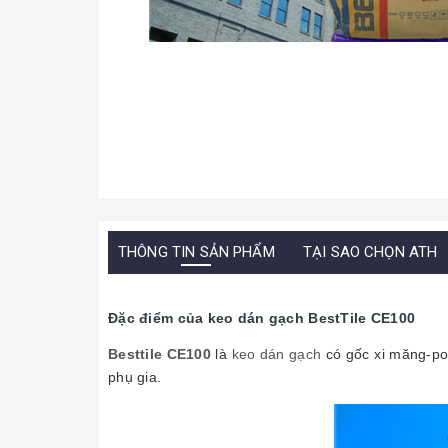
THÔNG TIN SẢN PHẨM
TẠI SAO CHỌN ATH
Đặc điểm của keo dán gạch BestTile CE100
Besttile CE100
là
keo dán gạch
có gốc xi măng-pol
phụ gia.