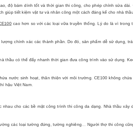
ao, độ bám dính tốt và thời gian thi công, cho phép chỉnh sửa dài
gạch giúp tiết kiệm vật tư và nhân công một cách đáng kể cho nhà thầ
 CE100
cao hơn so với các loại vữa truyền thống. Lý do là vì tron
lượng chính xác các thành phần. Do đó, sản phẩm dễ sử dụng, trán
 thầu có thể đẩy nhanh thời gian đưa công trình vào sử dụng. Keo
hứa nước sinh hoạt, thân thiện với môi trường. CE100 không chứa 
khí hậu Việt Nam.
 nhau cho các bề mặt công trình thi công da dạng. Nhà thầu xây
ờng các loại tường đứng, tường nghiêng… Người thợ thi công cũng