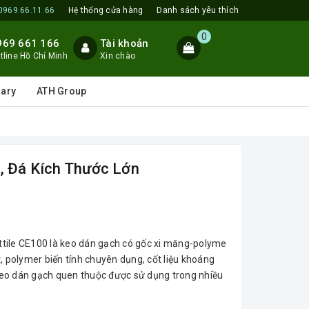
0969.66.11.66
Hệ thống cửa hàng
Danh sách yêu thích
0
969 661 166
Tài khoản
tline Hồ Chí Minh
Xin chào
lary
ATH Group
, Đá Kích Thước Lớn
tile CE100 là keo dán gạch có gốc xi măng-polyme
, polymer biến tính chuyên dụng, cốt liệu khoáng
i keo dán gạch quen thuộc được sử dụng trong nhiều