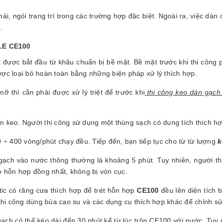
ái, ngói trang trí trong các trường hợp đặc biệt. Ngoài ra, việc d
.
LE CE100
 được bắt đầu từ khâu chuẩn bị bề mặt. Bề mặt trước khi thi công
ợc loại bỏ hoàn toàn bằng những biện pháp xử lý thích hợp.
ỡ thì cần phải được xử lý triệt để trước khi
thi công keo dán gạc
rộn keo. Người thi công sử dụng một thùng sạch có dung tích thích h
 ÷ 400 vòng/phút chạy đều. Tiếp đến, bạn tiếp tục cho từ từ lượng
k
n gạch vào nước thông thường là khoảng 5 phút. Tuy nhiên, người th
o hỗn hợp đồng nhất, không bị vón cục.
tic có răng cưa thích hợp để trét hỗn hợp
CE100
đều lên diện tích
thi công dùng búa cao su và các dụng cụ thích hợp khác để chỉnh sửa
ạch có thể kéo dài đến 30 phút kể từ lúc trộn CE100 với nước. Tuy 