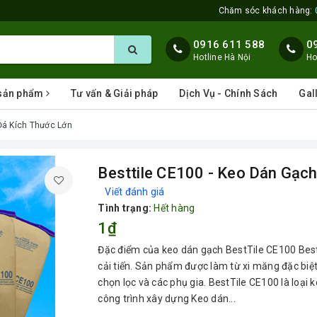
Chăm sóc khách hàng:
0916 611 588
0
Hotline Hà Nội
Ho
 sản phẩm
Tư vấn & Giải pháp
Dịch Vụ - Chính Sách
Gal
Đá Kích Thước Lớn
Besttile CE100 - Keo Dán Gạch
Viết đánh giá
Tình trạng:
Hết hàng
1₫
Đặc điểm của keo dán gạch BestTile CE100 Best
cải tiến. Sản phẩm được làm từ xi măng đặc biệt
chọn lọc và các phụ gia. BestTile CE100 là loạ
công trình xây dựng Keo dán...