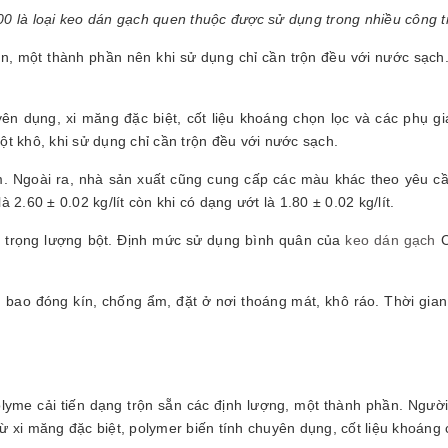
00 là loại keo dán gạch quen thuộc được sử dụng trong nhiều công t
ẵn, một thành phần nên khi sử dụng chỉ cần trộn đều với nước sạ
ên dụng, xi măng đặc biệt, cốt liệu khoáng chọn lọc và các phụ g
t khô, khi sử dụng chỉ cần trộn đều với nước sạch.
. Ngoài ra, nhà sản xuất cũng cung cấp các màu khác theo yêu cầ
2.60 ± 0.02 kg/lít còn khi có dạng ướt là 1.80 ± 0.02 kg/lít.
ới trọng lượng bột. Định mức sử dụng bình quân của
keo dán gạch
C
g bao đóng kín, chống ẩm, đặt ở nơi thoáng mát, khô ráo. Thời gian
yme cải tiến dạng trộn sẵn các định lượng, một thành phần. Người 
 xi măng đặc biệt, polymer biến tính chuyên dụng, cốt liệu khoáng 