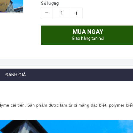
Số lượng
–
+
MUA NGAY
Giao hàng tận nơi
ĐÁNH GIÁ
yme cải tiến. Sản phẩm được làm từ xi măng đặc biệt, polymer biến