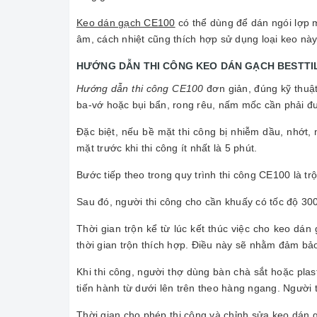
Keo dán gạch CE100
có thể dùng để dán ngói lợp m
âm, cách nhiệt cũng thích hợp sử dụng loại keo này
HƯỚNG DẪN THI CÔNG KEO DÁN GẠCH BESTTI
Hướng dẫn thi công CE100
đơn giản, đúng kỹ thuật
ba-vớ hoặc bụi bẩn, rong rêu, nấm mốc cần phải đư
Đặc biệt, nếu bề mặt thi công bị nhiễm dầu, nhớt, m
mặt trước khi thi công ít nhất là 5 phút.
Bước tiếp theo trong quy trình thi công CE100 là t
Sau đó, người thi công cho cần khuấy có tốc độ 300
Thời gian trộn kể từ lúc kết thúc việc cho keo dá
thời gian trộn thích hợp. Điều này sẽ nhằm đảm bả
Khi thi công, người thợ dùng bàn chà sắt hoặc plas
tiến hành từ dưới lên trên theo hàng ngang. Người 
Thời gian cho phép thi công và chỉnh sửa keo dán g