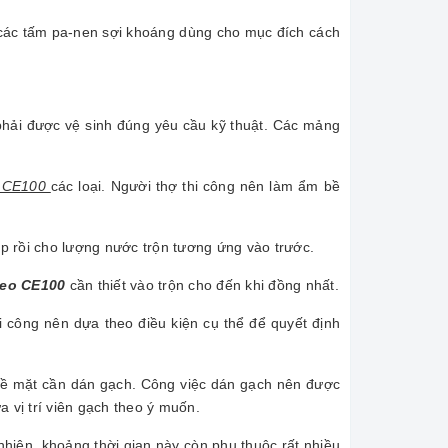
án các tấm pa-nen sợi khoáng dùng cho mục đích cách
 phải được vệ sinh đúng yêu cầu kỹ thuật. Các mảng
h CE100
các loại. Người thợ thi công nên làm ẩm bề
ợp rồi cho lượng nước trộn tương ứng vào trước.
eo CE100
cần thiết vào trộn cho đến khi đồng nhất.
i công nên dựa theo điều kiện cụ thể để quyết định
 bề mặt cần dán gạch. Công việc dán gạch nên được
 vị trí viên gạch theo ý muốn.
nhiên, khoảng thời gian này còn phụ thuộc rất nhiều