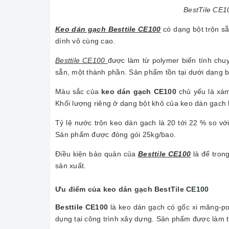
BestTile CE1
Keo dán gạch Besttile CE100
có dạng bột trộn s
dính vô cùng cao.
Besttile CE100
được làm từ polymer biến tính chuy
sẵn, một thành phần. Sản phẩm tồn tại dưới dạng bộ
Màu sắc của
keo dán gạch CE100
chủ yếu là xám
Khối lượng riêng ở dạng bột khô của keo dán gạch là 
Tỷ lệ nước trộn keo dán gạch là 20 tới 22 % so v
Sản phẩm được đóng gói 25kg/bao.
Điều kiện bảo quản của
Besttile CE100
là để tron
sản xuất.
Ưu điểm của keo dán gạch BestTile CE100
Besttile CE100
là keo dán gạch có gốc xi măng-pol
dụng tại công trình xây dựng. Sản phẩm được làm từ