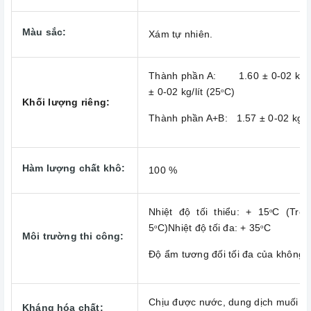
Màu sắc:
Xám tự nhiên.
Thành phần A: 1.60 ± 0-02 kg/lí
± 0-02 kg/lít (25
C)
o
Khối lượng riêng:
Thành phần A+B: 1.57 ± 0-02 kg/lí
Hàm lượng chất khô:
100 %
Nhiệt độ tối thiểu: + 15
C (Trên
o
5
C)Nhiệt độ tối đa: + 35
C
o
o
Môi trường thi công:
Độ ẩm tương đối tối đa của không 
Chịu được nước, dung dịch muối ph
Kháng hóa chất: