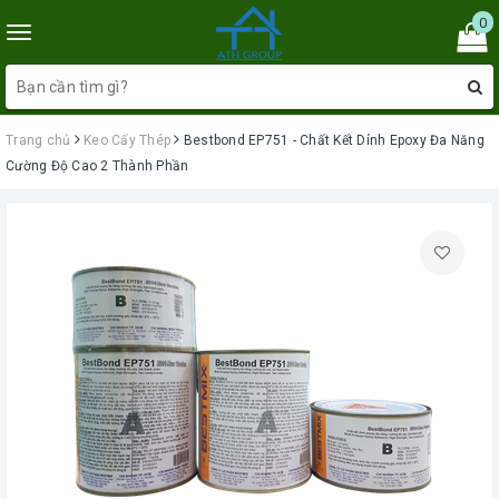
0
Toggle
navigation
Trang chủ
Keo Cấy Thép
Bestbond EP751 - Chất Kết Dính Epoxy Đa Năng
Cường Độ Cao 2 Thành Phần