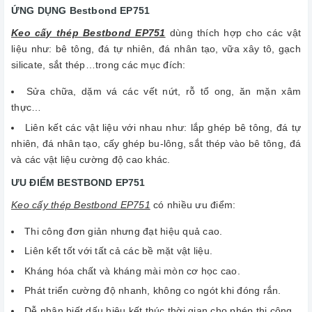
ỨNG DỤNG Bestbond EP751
Keo cấy thép Bestbond EP751
dùng thích hợp cho các vật
liệu như: bê tông, đá tự nhiên, đá nhân tạo, vữa xây tô, gạch
silicate, sắt thép…trong các mục đích:
Sửa chữa, dặm vá các vết nứt, rỗ tổ ong, ăn mặn xâm
thực…
Liên kết các vật liệu với nhau như: lắp ghép bê tông, đá tự
nhiên, đá nhân tạo, cấy ghép bu-lông, sắt thép vào bê tông, đá
và các vật liệu cường độ cao khác.
ƯU ĐIỂM BESTBOND EP751
Keo cấy thép Bestbond EP751
có nhiều ưu điểm:
Thi công đơn giản nhưng đạt hiệu quả cao.
Liên kết tốt với tất cả các bề mặt vật liệu.
Kháng hóa chất và kháng mài mòn cơ học cao.
Phát triển cường độ nhanh, không co ngót khi đóng rắn.
Dễ nhận biết dấu hiệu kết thúc thời gian cho phép thi công.