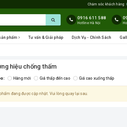
Chăm sóc khách hàng:
0916 611 588
0
Hotline Hà Nội
Ho
 sản phẩm
Tư vấn & Giải pháp
Dịch Vụ - Chính Sách
Gal
ng hiệu chống thấm
eo:
Hàng mới
Giá thấp đến cao
Giá cao xuống thấp
phẩm đang được cập nhật. Vui lòng quay lại sau.