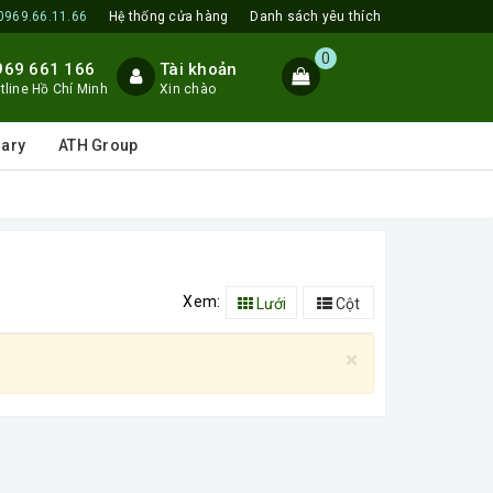
0969.66.11.66
Hệ thống cửa hàng
Danh sách yêu thích
0
969 661 166
Tài khoản
tline Hồ Chí Minh
Xin chào
lary
ATH Group
Xem:
Lưới
Cột
×