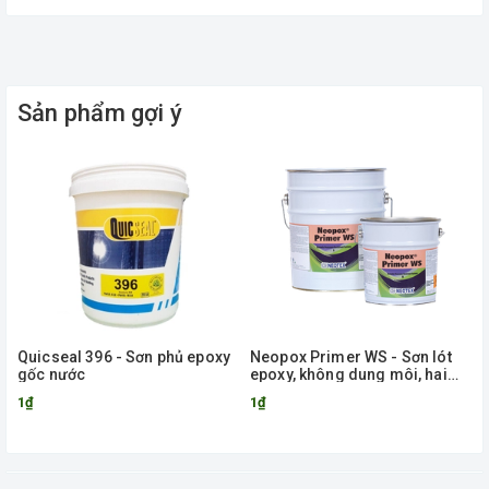
Sản phẩm gợi ý
Quicseal 396 - Sơn phủ epoxy
Neopox Primer WS - Sơn lót
gốc nước
epoxy, không dung môi, hai
thành phần dành cho bề mặt
1₫
1₫
ẩm