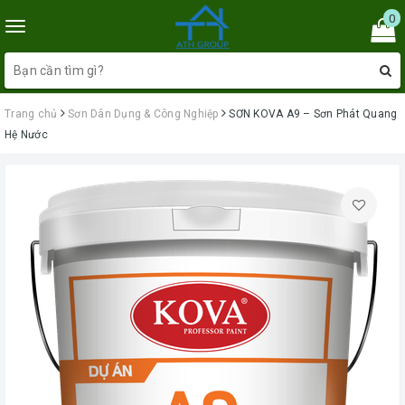
0
Toggle
navigation
Trang chủ
Sơn Dân Dụng & Công Nghiệp
SƠN KOVA A9 – Sơn Phát Quang
Hệ Nước