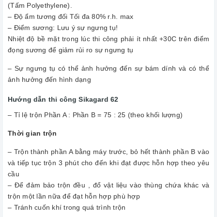
(Tấm Polyethylene).
– Độ ẩm tương đối Tối đa 80% r.h. max
– Điểm sương: Lưu ý ‎sự ngưng tụ!
Nhiệt độ bề mặt trong lúc thi công phải ít nhất +30C trên điểm
đọng sương để giảm rủi ro sự ngưng tụ
– Sự ngưng tụ có thể ảnh hưởng đến sự bám dính và có thể
ảnh hưởng đến hình dạng
Hướng dẫn thi công Sikagard 62
– Tỉ lệ trộn Phần A : Phần B = 75 : 25 (theo khối lượng)
Thời gian trộn
– Trộn thành phần A bằng máy trước, bỏ hết thành phần B vào
và tiếp tục trộn 3 phút cho đến khi đạt được hỗn hợp theo yêu
cầu
– Để đảm bảo trộn đều , đổ vật liệu vào thùng chứa khác và
trộn một lần nữa để đạt hỗn hợp phù hợp
– Tránh cuốn khí trong quá trình trộn