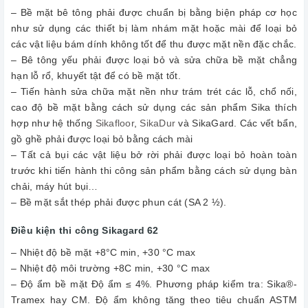
– Bề mặt bê tông phải được chuẩn bị bằng biện pháp cơ học
như sử dụng các thiết bị làm nhám mặt hoặc mài để loại bỏ
các vật liệu bám dính không tốt để thu được mặt nền đặc chắc.
– Bê tông yếu phải được loại bỏ và sửa chữa bề mặt chẳng
hạn lỗ rổ, khuyết tật để có bề mặt tốt.
– Tiến hành sửa chữa mặt nền như trám trét các lỗ, chổ nối,
cao độ bề mặt bằng cách sử dụng các sản phẩm Sika thích
hợp như hệ thống
Sikafloor
,
SikaDur
và SikaGard. Các vết bẩn,
gồ ghề phải được loại bỏ bằng cách mài
– Tất cả bụi các vật liệu bở rời phải được loại bỏ hoàn toàn
trước khi tiến hành thi công sản phẩm bằng cách sử dụng bàn
chải, máy hút bụi…
– Bề mặt sắt thép phải được phun cát (SA 2 ½).
Điều kiện thi công Sikagard 62
– Nhiệt độ bề mặt +8°C min, +30 °C max
– Nhiệt độ môi trường +8C min, +30 °C max
– Độ ẩm bề mặt Độ ẩm ≤ 4%. Phương pháp kiểm tra: Sika®-
Tramex hay CM. Độ ẩm không tăng theo tiêu chuẩn ASTM