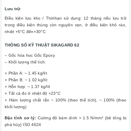
Lưu trữ
:
Điều kiện lưu kho / Thờihạn sử dụng: 12 tháng nếu lưu trữ
trong điều kiện thùng còn nguyên vẹn, ở điều kiện khô ráo,
nhiệt +5°C đến+30°C.
THÔNG SỐ KỸ THUẬT SIKAGARD 62
– Gốc hóa học Gốc Epoxy
– Khối lượng thể tích:
+ Phần A: ~ 1.45 kg/lít
+ Phần B: ~ 1.02 kg/lít
+ Hỗn hợp: ~ 1.37 kg/lít
+ Tất cả đo ở nhiệt độ +23°C
+ Hàm lượng chất rắn ~ 100% (theo thể tích), ~ 100% (theo
khối lượng)
Đặc tính cơ lý:
Cường độ bám dính > 1.5 N/mm² (bê tông bị
phá hủy) ISO 4624