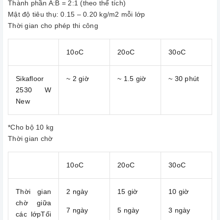
Thành phần A:B = 2:1 (theo thể tích)
Mật độ tiêu thụ: 0.15 – 0.20 kg/m2 mỗi lớp
Thời gian cho phép thi công
10oC
20oC
30oC
Sikafloor
~ 2 giờ
~ 1.5 giờ
~ 30 phút
2530 W
New
*Cho bộ 10 kg
Thời gian chờ
10oC
20oC
30oC
Thời gian
2 ngày
15 giờ
10 giờ
chờ giữa
7 ngày
5 ngày
3 ngày
các lớpTối