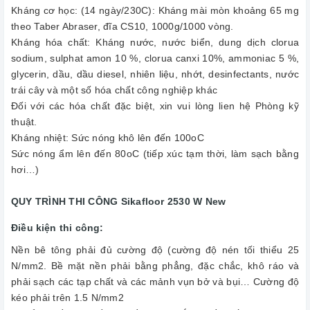
Kháng cơ học: (14 ngày/230C): Kháng mài mòn khoảng 65 mg
theo Taber Abraser, đĩa CS10, 1000g/1000 vòng.
Kháng hóa chất: Kháng nước, nước biển, dung dịch clorua
sodium, sulphat amon 10 %, clorua canxi 10%, ammoniac 5 %,
glycerin, dầu, dầu diesel, nhiên liệu, nhớt, desinfectants, nước
trái cây và một số hóa chất công nghiệp khác
Đối với các hóa chất đặc biệt, xin vui lòng lien hệ Phòng kỹ
thuật.
Kháng nhiệt: Sức nóng khô lên đến 100oC
Sức nóng ẩm lên đến 80oC (tiếp xúc tạm thời, làm sạch bằng
hơi…)
QUY TRÌNH THI CÔNG Sikafloor 2530 W New
Điều kiện thi công:
Nền bê tông phải đủ cường độ (cường độ nén tối thiểu 25
N/mm2. Bề mặt nền phải bằng phẳng, đặc chắc, khô ráo và
phải sạch các tạp chất và các mảnh vụn bở và bụi… Cường độ
kéo phải trên 1.5 N/mm2