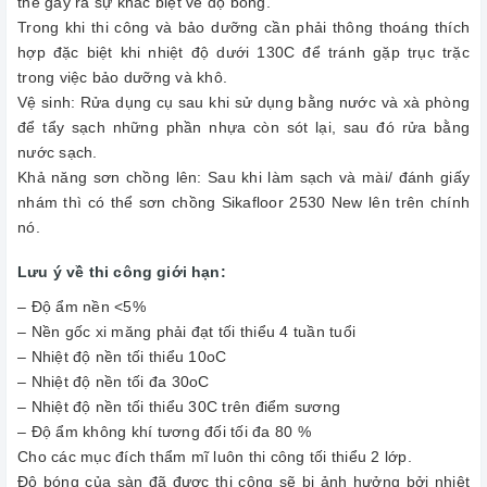
thể gây ra sự khác biệt về độ bóng.
Trong khi thi công và bảo dưỡng cần phải thông thoáng thích
hợp đặc biệt khi nhiệt độ dưới 130C để tránh gặp trục trặc
trong việc bảo dưỡng và khô.
Vệ sinh: Rửa dụng cụ sau khi sử dụng bằng nước và xà phòng
để tẩy sạch những phần nhựa còn sót lại, sau đó rửa bằng
nước sạch.
Khả năng sơn chồng lên: Sau khi làm sạch và mài/ đánh giấy
nhám thì có thể sơn chồng Sikafloor 2530 New lên trên chính
nó.
Lưu ý về thi công giới hạn:
– Độ ẩm nền <5%
– Nền gốc xi măng phải đạt tối thiểu 4 tuần tuổi
– Nhiệt độ nền tối thiểu 10oC
– Nhiệt độ nền tối đa 30oC
– Nhiệt độ nền tối thiểu 30C trên điểm sương
– Độ ẩm không khí tương đối tối đa 80 %
Cho các mục đích thẩm mĩ luôn thi công tối thiểu 2 lớp.
Độ bóng của sàn đã được thi công sẽ bị ảnh hưởng bởi nhiệt