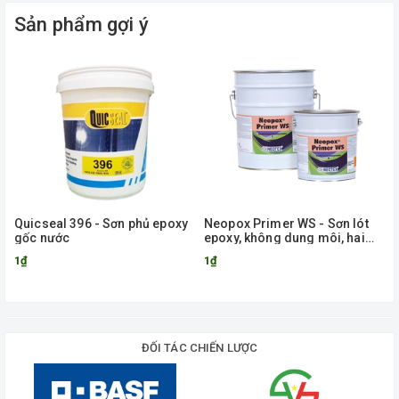
Sản phẩm gợi ý
Quicseal 396 - Sơn phủ epoxy
Neopox Primer WS - Sơn lót
gốc nước
epoxy, không dung môi, hai
thành phần dành cho bề mặt
1₫
1₫
ẩm
ĐỐI TÁC CHIẾN LƯỢC