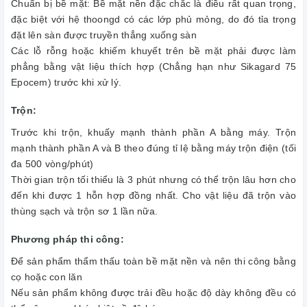
Chuẩn bị bề mặt: Bề mặt nền đặc chắc là điều rất quan trọng,
đặc biệt với hệ thoongd có các lớp phủ mỏng, do đó tỉa trọng
đặt lên sàn được truyền thẳng xuống sàn
Các lỗ rỗng hoặc khiếm khuyết trên bề mặt phải được làm
phẳng bằng vật liệu thích hợp (Chẳng hạn như Sikagard 75
Epocem) trước khi xử lý.
Trộn:
Trước khi trộn, khuấy mạnh thành phần A bằng máy. Trộn
mạnh thành phần A và B theo đúng tỉ lệ bằng máy trộn điện (tối
đa 500 vòng/phút)
Thời gian trộn tối thiểu là 3 phút nhưng có thể trộn lâu hơn cho
đến khi được 1 hỗn hợp đồng nhất. Cho vật liệu đã trộn vào
thùng sạch và trộn sơ 1 lần nữa.
Phương pháp thi công:
Để sản phẩm thẩm thấu toàn bề mặt nền và nên thi công bằng
cọ hoặc con lăn
Nếu sản phẩm không được trải đều hoặc độ dày không đều có