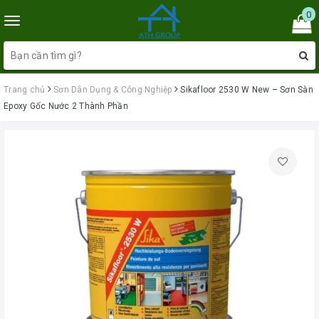
0
Toggle
navigation
Trang chủ
Sơn Dân Dụng & Công Nghiệp
Sikafloor 2530 W New – Sơn Sàn
Epoxy Gốc Nước 2 Thành Phần