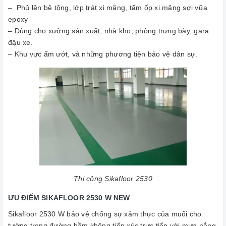
– Phủ lên bê tông, lớp trát xi măng, tấm ốp xi măng sợi vữa
epoxy
– Dùng cho xưởng sản xuất, nhà kho, phòng trưng bày, gara
đậu xe.
– Khu vực ẩm ướt, và những phương tiện bảo vệ dân sự.
Thi công Sikafloor 2530
ƯU ĐIỂM SIKAFLOOR 2530 W NEW
Sikafloor 2530 W bảo vệ chống sự xâm thực của muối cho
tường trong đường hầm không tiếp xúc trực tiếp với mưa nắng.