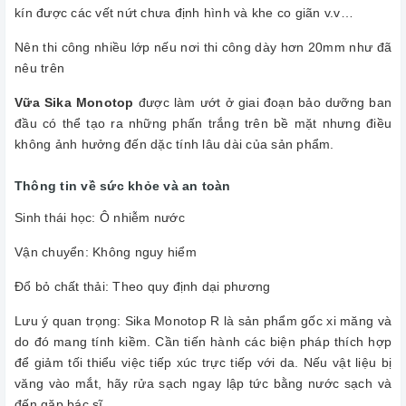
kín được các vết nứt chưa định hình và khe co giãn v.v…
Nên thi công nhiều lớp nếu nơi thi công dày hơn 20mm như đã
nêu trên
Vữa Sika Monotop
được làm ướt ở giai đoạn bảo dưỡng ban
đầu có thể tạo ra những phấn trắng trên bề mặt nhưng điều
không ảnh hưởng đến dặc tính lâu dài của sản phẩm.
Thông tin về sức khỏe và an toàn
Sinh thái học: Ô nhiễm nước
Vận chuyển: Không nguy hiểm
Đổ bỏ chất thải: Theo quy định dại phương
Lưu ý quan trọng: Sika Monotop R là sản phẩm gốc xi măng và
do đó mang tính kiềm. Cần tiến hành các biện pháp thích hợp
để giảm tối thiểu việc tiếp xúc trực tiếp với da. Nếu vật liệu bị
văng vào mắt, hãy rửa sạch ngay lập tức bằng nước sạch và
đến gặp bác sĩ.