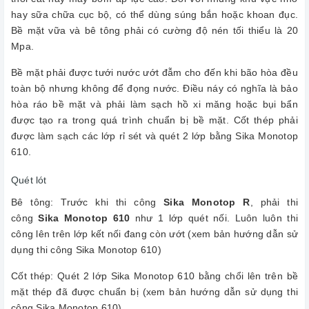
hay sữa chữa cục bộ, có thể dùng súng bắn hoặc khoan đục.
Bề mặt vữa và bê tông phải có cường độ nén tối thiểu là 20
Mpa.
Bề mặt phải được tưới nước ướt đẫm cho đến khi bão hòa đều
toàn bộ nhưng không để đọng nước. Điều náy có nghĩa là bảo
hòa ráo bề mặt và phải làm sạch hồ xi măng hoặc bụi bẩn
được tạo ra trong quá trình chuẩn bị bề mặt. Cốt thép phải
được làm sạch các lớp rỉ sét và quét 2 lớp bằng Sika Monotop
610.
Quét lót
Bê tông: Trước khi thi công
Sika Monotop R
, phải thi
công
Sika Monotop 610
như 1 lớp quét nối. Luôn luôn thi
công lên trên lớp kết nối đang còn ướt (xem bản hướng dẫn sử
dụng thi công Sika Monotop 610)
Cốt thép: Quét 2 lớp Sika Monotop 610 bằng chổi lên trên bề
mặt thép đã được chuẩn bị (xem bản hướng dẫn sử dụng thi
công Sika Monotop 610).