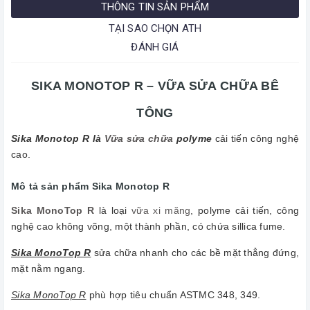
THÔNG TIN SẢN PHẨM
TẠI SAO CHỌN ATH
ĐÁNH GIÁ
SIKA MONOTOP R – VỮA SỬA CHỮA BÊ
TÔNG
Sika Monotop R là
Vữa sửa chữa
polyme
cải tiến công nghệ
cao.
Mô tả sản phẩm Sika Monotop R
Sika MonoTop R
là loại
vữa xi măng
, polyme cải tiến, công
nghệ cao không võng, một thành phần, có chứa sillica fume.
Sika MonoTop R
sửa chữa nhanh cho các bề mặt thẳng đứng,
mặt nằm ngang.
Sika MonoTop R
phù hợp tiêu chuẩn ASTMC 348, 349.