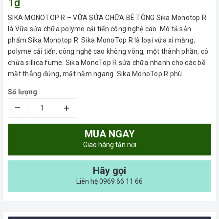
1₫
SIKA MONOTOP R – VỮA SỬA CHỮA BÊ TÔNG Sika Monotop R
là Vữa sửa chữa polyme cải tiến công nghệ cao. Mô tả sản
phẩm Sika Monotop R Sika MonoTop R là loại vữa xi măng,
polyme cải tiến, công nghệ cao không võng, một thành phần, có
chứa sillica fume. Sika MonoTop R sửa chữa nhanh cho các bề
mặt thẳng đứng, mặt nằm ngang. Sika MonoTop R phù...
Số lượng
–
+
MUA NGAY
Giao hàng tận nơi
Hãy gọi
Liên hệ 0969 66 11 66