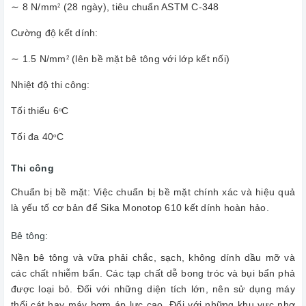
∼ 8 N/mm
(28 ngày), tiêu chuẩn ASTM C-348
2
Cường độ kết dính:
∼ 1.5 N/mm
(lên bề mặt bê tông với lớp kết nối)
2
Nhiệt độ thi công:
Tối thiểu 6
C
o
Tối đa 40
C
o
Thi công
Chuẩn bị bề mặt: Việc chuẩn bị bề mặt chính xác và hiệu quả
là yếu tố cơ bản để Sika Monotop 610 kết dính hoàn hảo.
Bê tông:
Nền bê tông và vữa phải chắc, sạch, không dính dầu mỡ và
các chất nhiễm bẩn. Các tạp chất dễ bong tróc và bụi bẩn phả
được loại bỏ. Đối với những diện tích lớn, nên sử dụng máy
thổi cát hay máy bơm áp lực cao. Đối với những khu vực nhơ