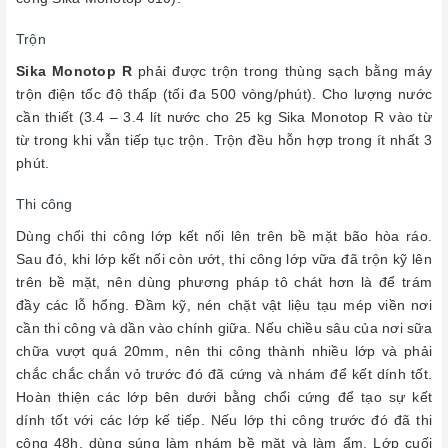
Trộn
Sika Monotop R
phải được trộn trong thùng sạch bằng máy
trộn điện tốc độ thấp (tối đa 500 vòng/phút). Cho lượng nước
cần thiết (3.4 – 3.4 lít nước cho 25 kg Sika Monotop R vào từ
từ trong khi vẫn tiếp tục trộn. Trộn đều hỗn hợp trong ít nhất 3
phút.
Thi công
Dùng chổi thi công lớp kết nối lên trên bề mặt bão hòa ráo.
Sau đó, khi lớp kết nối còn ướt, thi công lớp vữa đã trộn kỹ lên
trên bề mặt, nên dùng phương pháp tô chát hơn là để trám
đầy các lỗ hổng. Đầm kỹ, nén chặt vật liệu tạu mép viền nơi
cần thi công và dần vào chính giữa. Nếu chiều sâu của nơi sữa
chữa vượt quá 20mm, nên thi công thành nhiều lớp và phải
chắc chắc chắn vỏ trước đó đã cứng và nhám để kết dính tốt.
Hoàn thiện các lớp bên dưới bằng chổi cứng để tạo sự kết
dính tốt với các lớp kế tiếp. Nếu lớp thi công trước đó đã thi
công 48h, dùng súng làm nhám bề mặt và làm ẩm. Lớp cuối