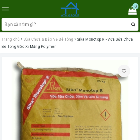
0
Toggle
navigation
Trang chủ
Sửa Chữa & Bảo Vệ Bê Tông
Sika Monotop R - Vữa Sửa Chữa
Bê Tông Gốc Xi Măng Polymer