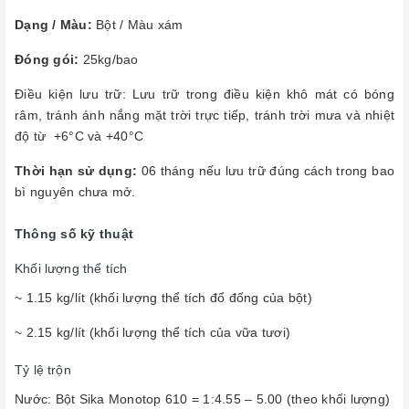
Dạng / Màu:
Bột / Màu xám
Đóng gói:
25kg/bao
Điều kiện lưu trữ: Lưu trữ trong điều kiện khô mát có bóng
râm, tránh ánh nắng mặt trời trực tiếp, tránh trời mưa và nhiệt
độ từ +6°C và +40°C
Thời hạn sử dụng:
06 tháng nếu lưu trữ đúng cách trong bao
bì nguyên chưa mở.
Thông số kỹ thuật
Khối lượng thể tích
~ 1.15 kg/lít (khối lượng thể tích đổ đống của bột)
~ 2.15 kg/lít (khối lượng thể tích của vữa tươi)
Tỷ lệ trộn
Nước: Bột Sika Monotop 610 = 1:4.55 – 5.00 (theo khối lượng)