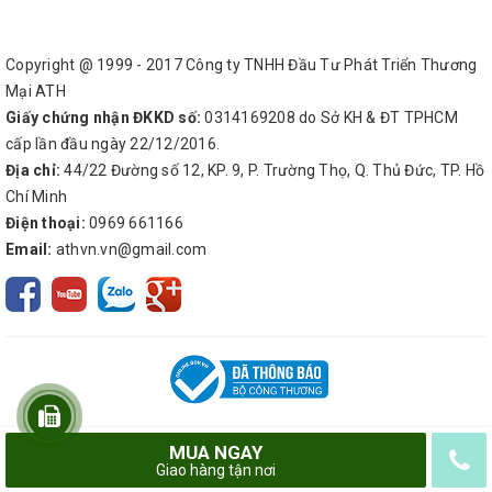
Copyright @ 1999 - 2017 Công ty TNHH Đầu Tư Phát Triển Thương
Mại ATH
Giấy chứng nhận ĐKKD số:
0314169208 do Sở KH & ĐT TPHCM
cấp lần đầu ngày 22/12/2016.
Địa chỉ:
44/22 Đường số 12, KP. 9, P. Trường Thọ, Q. Thủ Đức, TP. Hồ
Chí Minh
Điện thoại:
0969 661166
Email:
athvn.vn@gmail.com
MUA NGAY
© Bản quyền thuộc về
Công ty TNHH Đầu Tư Phát Triển Thương Mại ATH
Giao hàng tận nơi
Cung cấp bởi
Sapo