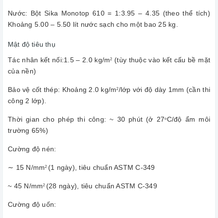
Nước: Bột Sika Monotop 610 = 1:3.95 – 4.35 (theo thể tích)
Khoảng 5.00 – 5.50 lít nước sạch cho một bao 25 kg.
Mật độ tiêu thụ
Tác nhân kết nối:1.5 – 2.0 kg/m
(tùy thuộc vào kết cấu bề mặt
2
của nền)
Bảo vệ cốt thép: Khoảng 2.0 kg/m
/lớp với độ dày 1mm (cần thi
2
công 2 lớp).
Thời gian cho phép thi công: ~ 30 phút (ở 27
C/độ ẩm môi
o
trường 65%)
Cường độ nén:
∼ 15 N/mm
(1 ngày), tiêu chuẩn ASTM C-349
2
~ 45 N/mm
(28 ngày), tiêu chuẩn ASTM C-349
2
Cường độ uốn: