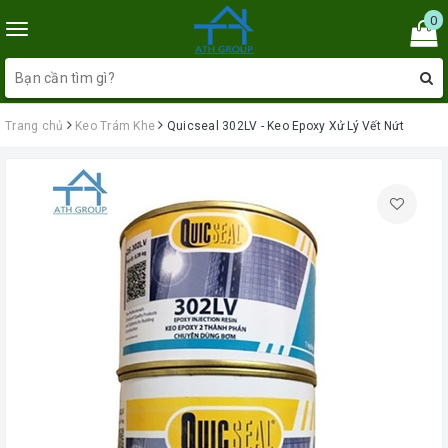
0
Toggle
navigation
Trang chủ
Keo Trám Khe
Quicseal 302LV - Keo Epoxy Xử Lý Vết Nứt