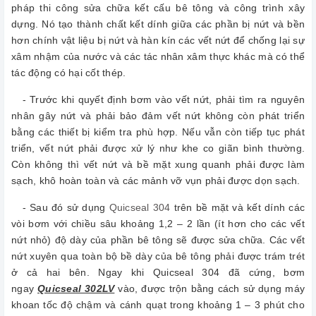
pháp thi công sửa chữa kết cấu bê tông và công trình xây
dựng. Nó tạo thành chất kết dính giữa các phần bị nứt và bền
hơn chính vật liệu bị nứt và hàn kín các vết nứt để chống lại sự
xâm nhậm của nước và các tác nhân xâm thực khác mà có thể
tác động có hại cốt thép.
- Trước khi quyết định bơm vào vết nứt, phải tìm ra nguyên
nhân gây nứt và phải bảo đảm vết nứt không còn phát triển
bằng các thiết bị kiểm tra phù hợp. Nếu vẫn còn tiếp tục phát
triển, vết nứt phải được xử lý như khe co giãn bình thường.
Còn không thì vết nứt và bề mặt xung quanh phải được làm
sạch, khô hoàn toàn và các mảnh vỡ vụn phải được dọn sạch.
- Sau đó sử dụng
Quicseal 304
trên bề mặt và kết dính các
vòi bơm với chiều sâu khoảng 1,2 – 2 lần (ít hơn cho các vết
nứt nhỏ) độ dày của phần bê tông sẽ được sửa chữa. Các vết
nứt xuyên qua toàn bộ bề dày của bê tông phải được trám trét
ở cả hai bên. Ngay khi Quicseal 304 đã cứng, bơm
ngay
Quicseal 302LV
vào, được trộn bằng cách sử dụng máy
khoan tốc độ chậm và cánh quạt trong khoảng 1 – 3 phút cho