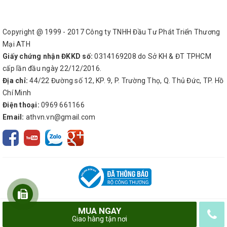
Copyright @ 1999 - 2017 Công ty TNHH Đầu Tư Phát Triển Thương
Mại ATH
Giấy chứng nhận ĐKKD số:
0314169208 do Sở KH & ĐT TPHCM
cấp lần đầu ngày 22/12/2016.
Địa chỉ:
44/22 Đường số 12, KP. 9, P. Trường Thọ, Q. Thủ Đức, TP. Hồ
Chí Minh
Điện thoại:
0969 661166
Email:
athvn.vn@gmail.com
MUA NGAY
© Bản quyền thuộc về
Công ty TNHH Đầu Tư Phát Triển Thương Mại ATH
Giao hàng tận nơi
Cung cấp bởi
Sapo