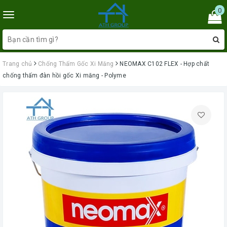
0
Toggle
navigation
Trang chủ
Chống Thấm Gốc Xi Măng
NEOMAX C102 FLEX - Hợp chất
chống thấm đàn hồi gốc Xi măng - Polyme