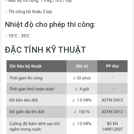
- Mật độ thi công: 1.0 kg / m2 / lớp
- Thi công tối thiểu 2 lớp
Nhiệt độ cho phép thi công:
- 10
C - 35
C
o
o
ĐẶC TÍNH KỸ THUẬT