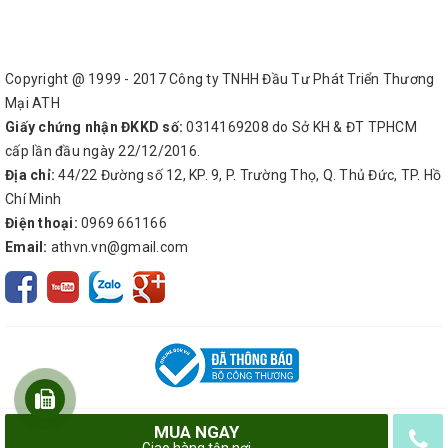
Copyright @ 1999 - 2017 Công ty TNHH Đầu Tư Phát Triển Thương
Mại ATH
Giấy chứng nhận ĐKKD số:
0314169208 do Sở KH & ĐT TPHCM
cấp lần đầu ngày 22/12/2016.
Địa chỉ:
44/22 Đường số 12, KP. 9, P. Trường Thọ, Q. Thủ Đức, TP. Hồ
Chí Minh
Điện thoại:
0969 661166
Email:
athvn.vn@gmail.com
MUA NGAY
© Bản quyền thuộc về
Công ty TNHH Đầu Tư Phát Triển Thương Mại ATH
Giao hàng tận nơi