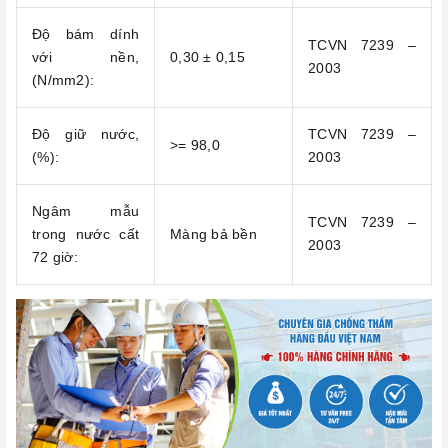
Độ bám dính
TCVN 7239 –
với nền,
0,30 ± 0,15
2003
(N/mm2):
Độ giữ nước,
TCVN 7239 –
>= 98,0
(%):
2003
Ngâm mẫu
TCVN 7239 –
trong nước cất
Màng bả bền
2003
72 giờ: