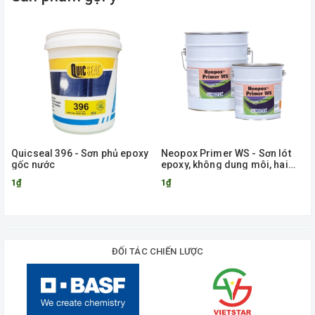
Quicseal 396 - Sơn phủ epoxy
Neopox Primer WS - Sơn lót
gốc nước
epoxy, không dung môi, hai
thành phần dành cho bề mặt
1₫
1₫
ẩm
ĐỐI TÁC CHIẾN LƯỢC