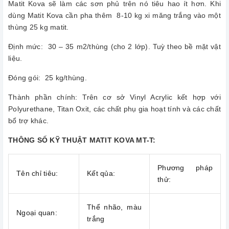
Matit Kova sẽ làm các sơn phủ trên nó tiêu hao ít hơn. Khi
dùng Matit Kova cần pha thêm 8-10 kg xi măng trắng vào một
thùng 25 kg matit.
Định mức: 30 – 35 m2/thùng (cho 2 lớp). Tuỳ theo bề mặt vật
liệu.
Đóng gói: 25 kg/thùng.
Thành phần chính: Trên cơ sở Vinyl Acrylic kết hợp với
Polyurethane, Titan Oxit, các chất phụ gia hoạt tính và các chất
bổ trợ khác.
THÔNG SỐ KỸ THUẬT MATIT KOVA MT-T:
Phương pháp
Tên chỉ tiêu:
Kết qủa:
thử:
Thể nhão, màu
Ngoại quan:
trắng