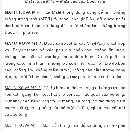
Matit Kova MTT – Matit cao cấp trong nhà
MATIT KOVA MT-T
: Là Matit thông dụng dùng để làm phẳng
tường trong nhà (MT-T)và ngoài nhà (MT-N), đã được nhiệt
đới hoá hoàn toàn, sử dụng để bả lót nhằm làm phẳng tường
trước khi phủ
sơn
.
MATIT KOVA MT-T
: Được sản xuất từ các Vinyl Acrylic kết hợp
với Polyurethane và các phụ gia phân tán, chống ăn mòn,
chống nấm mốc và các loại Tamol điển hình. Do có phân tử
lượng cao, hình thành những lớp sơn linh hoạt, nên tạo độ bền
cao, chống ẩm, không thấm nước, không gây hiện tượng bong
rộp, rạn nứt “chân chim”, chống lại sự phát triển của rêu mốc.
MATIT KOVA MT-T
:
Có độ bền dai do có phụ gia lưỡng cực tạo
liên kết ngang, liên kết chặt chẽ với các mao quản của bê tông,
xi măng, nên bền vững với xi măng, bê tông, có tác dụng trám
mạch zoăng, làm phẳng các bề mặt lồi lõm, bịt kín các vết nứt
của bê tông.
MATIT KOVA MT-T
: Màu sắc trắng mịn, dễ sử dụng và nhờ phủ