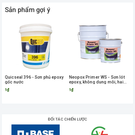
Sản phẩm gợi ý
Quicseal 396 - Sơn phủ epoxy
Neopox Primer WS - Sơn lót
gốc nước
epoxy, không dung môi, hai
thành phần dành cho bề mặt
1₫
1₫
ẩm
ĐỐI TÁC CHIẾN LƯỢC