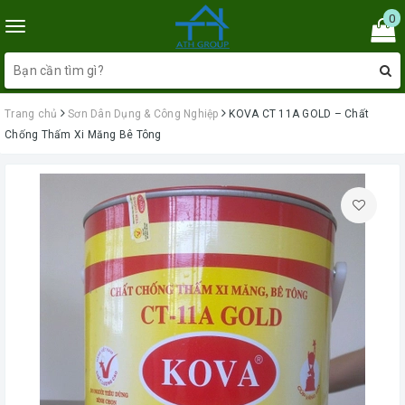
0
Toggle
navigation
Trang chủ
Sơn Dân Dụng & Công Nghiệp
KOVA CT 11A GOLD – Chất
Chống Thấm Xi Măng Bê Tông