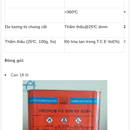
>360
C
≈6
0
Dư lượng từ chưng cất
Thẩm thấu@25
C dmm
20 
0
Thẩm thấu (25
C, 100g, 5s)
Độ hòa tan trong T.C.E Vol(%)
>9
0
Đóng gói
:
Can 18 lít