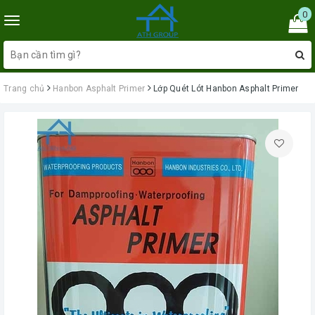
0
Toggle
navigation
Trang chủ
Hanbon Asphalt Primer
Lớp Quét Lót Hanbon Asphalt Primer