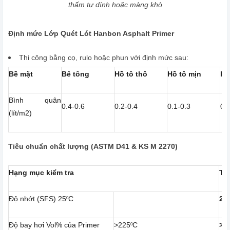
thấm tự dính hoặc màng khò
Định mức Lớp Quét Lót Hanbon Asphalt Primer
Thi công bằng cọ, rulo hoặc phun với định mức sau:
Bề mặt
Bê tông
Hồ tô thô
Hồ tô mịn
Ki
Bình quân
0.4-0.6
0.2-0.4
0.1-0.3
0.
(lít/m2)
Tiêu chuẩn chất lượng (ASTM D41 & KS M 2270)
Hạng mục kiểm tra
Ti
Độ nhớt (SFS) 25
C
25
0
Độ bay hơi Vol% của Primer
>225
C
>3
0