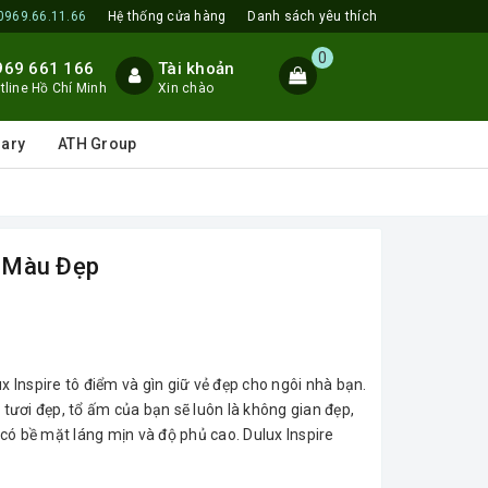
0969.66.11.66
Hệ thống cửa hàng
Danh sách yêu thích
0
969 661 166
Tài khoản
tline Hồ Chí Minh
Xin chào
lary
ATH Group
 Màu Đẹp
Inspire tô điểm và gìn giữ vẻ đẹp cho ngôi nhà bạn.
ươi đẹp, tổ ấm của bạn sẽ luôn là không gian đẹp,
n có bề mặt láng mịn và độ phủ cao. Dulux Inspire