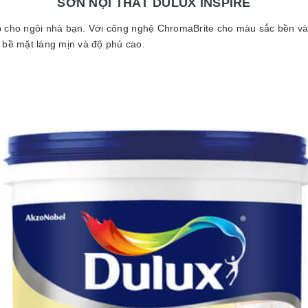
SƠN NỘI THẤT DULUX INSPIRE
ẹp cho ngôi nhà bạn. Với công nghệ ChromaBrite cho màu sắc bền và
ó bề mặt láng mịn và độ phủ cao.