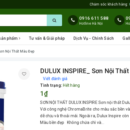
Chăm sóc khách hàng:
0916 611 588
0
Hotline Hà Nội
Ho
 sản phẩm
Tư vấn & Giải pháp
Dịch Vụ - Chính Sách
Gal
ơn Nội Thất Màu Đẹp
DULUX INSPIRE_ Sơn Nội Thất
Viết đánh giá
Tình trạng:
Hết hàng
1₫
SƠN NỘI THẤT DULUX INSPIRE Sơn nội thất Dulux 
Với công nghệ ChromaBrite cho màu sắc bền và t
dễ chịu và thoải mái. Ngoài ra, Dulux Inspire cò
Màu bền đẹp Không chứa chì và...