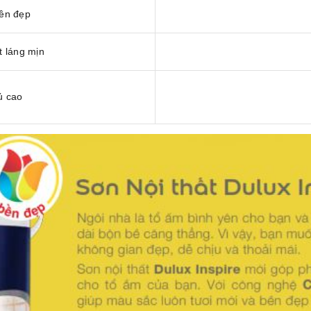
ền đẹp
 láng mịn
ủ cao