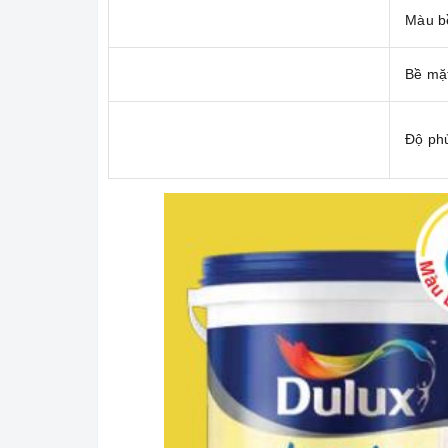
Màu b
Bề mặt
Độ ph