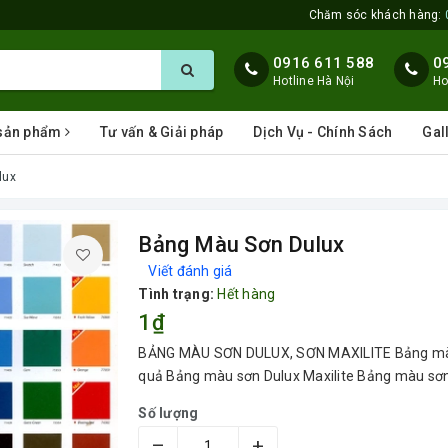
Chăm sóc khách hàng:
0916 611 588
0
Hotline Hà Nội
Ho
 sản phẩm
Tư vấn & Giải pháp
Dịch Vụ - Chính Sách
Gal
lux
Bảng Màu Sơn Dulux
Viết đánh giá
Tình trạng:
Hết hàng
1₫
BẢNG MÀU SƠN DULUX, SƠN MAXILITE Bảng màu 
quả Bảng màu sơn Dulux Maxilite Bảng màu sơn 
Số lượng
–
+