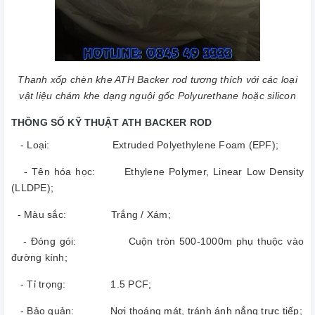
Thanh xốp chèn khe ATH Backer rod tương thích với các loại
vật liệu chám khe dạng nguội gốc Polyurethane hoặc silicon
THÔNG SỐ KỸ THUẬT ATH BACKER ROD
- Loại: Extruded Polyethylene Foam (EPF);
- Tên hóa học: Ethylene Polymer, Linear Low Density
(LLDPE);
- Màu sắc: Trắng / Xám;
- Đóng gói: Cuộn tròn 500-1000m phụ thuộc vào
đường kính;
- Tỉ trọng: 1.5 PCF;
- Bảo quản: Nơi thoáng mát, tránh ánh nắng trực tiếp;