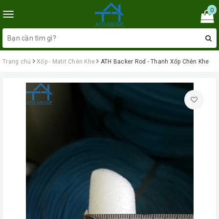
0
Toggle
navigation
Trang chủ
Xốp - Matit Chèn Khe
ATH Backer Rod - Thanh Xốp Chèn Khe