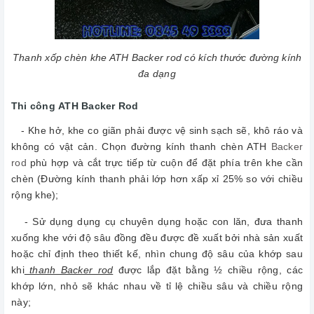
Thanh xốp chèn khe ATH Backer rod có kích thước đường kính
đa dạng
Thi công ATH Backer Rod
- Khe hở, khe co giãn phải được vệ sinh sạch sẽ, khô ráo và
không có vật cản. Chọn đường kính thanh chèn ATH
Backer
rod
phù hợp và cắt trực tiếp từ cuộn để đặt phía trên khe cần
chèn (Đường kính thanh phải lớp hơn xấp xỉ 25% so với chiều
rộng khe);
- Sử dụng dụng cụ chuyên dụng hoặc con lăn, đưa thanh
xuống khe với độ sâu đồng đều được đề xuất bởi nhà sản xuất
hoặc chỉ định theo thiết kế, nhìn chung độ sâu của khớp sau
khi
thanh Backer rod
được lắp đặt bằng ½ chiều rộng, các
khớp lớn, nhỏ sẽ khác nhau về tỉ lệ chiều sâu và chiều rộng
này;